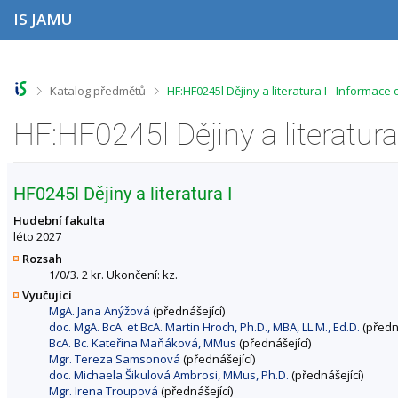
P
P
P
P
IS JAMU
ř
ř
ř
ř
e
e
e
e
s
s
s
s
k
k
k
k
o
o
o
o
>
>
Katalog předmětů
HF:HF0245l Dějiny a literatura I - Informace
č
č
č
č
i
i
i
i
HF:HF0245l Dějiny a literatur
t
t
t
t
n
n
n
n
a
a
a
a
h
h
o
p
HF0245l Dějiny a literatura I
o
l
b
a
r
a
s
t
Hudební fakulta
n
v
a
i
léto 2027
í
i
h
č
Rozsah
l
č
k
1/0/3. 2 kr. Ukončení: kz.
i
k
u
Vyučující
š
u
MgA. Jana Anýžová
(přednášející)
t
doc. MgA. BcA. et BcA. Martin Hroch, Ph.D., MBA, LL.M., Ed.D.
(předná
u
BcA. Bc. Kateřina Maňáková, MMus
(přednášející)
Mgr. Tereza Samsonová
(přednášející)
doc. Michaela Šikulová Ambrosi, MMus, Ph.D.
(přednášející)
Mgr. Irena Troupová
(přednášející)