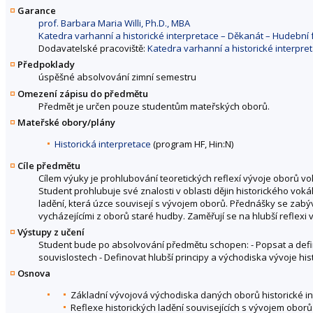
Garance
prof. Barbara Maria Willi, Ph.D., MBA
Katedra varhanní a historické interpretace – Děkanát – Hudebn
Dodavatelské pracoviště:
Katedra varhanní a historické interpr
Předpoklady
úspěšné absolvování zimní semestru
Omezení zápisu do předmětu
Předmět je určen pouze studentům mateřských oborů.
Mateřské obory/plány
Historická interpretace
(program HF, Hin:N)
Cíle předmětu
Cílem výuky je prohlubování teoretických reflexí vývoje oborů vok
Student prohlubuje své znalosti v oblasti dějin historického vok
ladění, která úzce souvisejí s vývojem oborů. Přednášky se zabýv
vycházejícími z oborů staré hudby. Zaměřují se na hlubší reflexi v
Výstupy z učení
Student bude po absolvování předmětu schopen: - Popsat a defin
souvislostech - Definovat hlubší principy a východiska vývoje hist
Osnova
Základní vývojová východiska daných oborů historické i
Reflexe historických ladění souvisejících s vývojem oborů