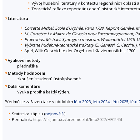
Vývoj hudební literatury v kontextu regionálních oblastí a
Teoretická reflexe repertoáru oborů historické interpret
Literatura
Corrette Michel, École d’Orphée, Paris 1738. Reprint Genéve, M
M. Corrette: Le Maitre de Clavecin pour l'accompagnement, Pa
Praetorius, Michael: Syntagma musicum, Wolfenbüttel 1618-16
Vybrané hudebně-teoretické traktáty (S. Ganassi, G. Caccini, J. Ma
Apel, Willi: Geschichte der Orgel- und Klaviermusik bis 1700
Výukové metody
přednáška
Metody hodnocení
zkoušení studentů ústní/písemné
Další komentáře
Výuka probíhá každý týden.
Předmět je zařazen také v obdobích
léto 2023
,
léto 2024
,
léto 2025
,
léto 
Statistika zápisu (
nejnovější
)
Permalink:
https://is.jamu.cz/predmet/hf/leto2027/HF0245l