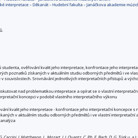
cké interpretace – Děkanát – Hudební fakulta – Janáčkova akademie múzi
ů.
 studenta, ověřování kvalit jeho interpretace, konfrontace jeho interpre
ých poznatků získaných v aktuálním studiu odborných předmětů i ve vlastní
v souvislostech. Srovnávání jednotlivých interpretačních přístupů a výcho
kutovat nad problematikou intepretace a opírat se o vlastní interpretační
terpretační koncepci v podobě vlastního interpretačního výkonu
vání kvalit jeho interpretace - konfrontace jeho interpretační koncepce s
kaných v aktuálním studiu odborných předmětů i ve vlastní interpretační a
á analýza
accini, J. Mattheson, L. Mozart, J. J. Quantz, C. Ph. E. Bach, D. G. Türk u. a.)
.