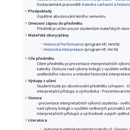
Dodavatelské pracoviště:
Katedra varhanní a histori
Předpoklady
Úspěšné absolvování letního semestru
Omezení zápisu do předmětu
Předmět je určen pouze studentům mateřských obor
Mateřské obory/plány
Historical Performance
(program HF, Hint:N)
Historická interpretace
(program HF, Hin:N)
Cíle předmětu
Cílem předmětu je prezentace interpretačních výkonů
katedry. Diskuze nad výkony kolegů s využitím vešker
uměleckého názoru a vnímání historické interpretace 
Výstupy z učení
Student bude po absolvování předmětu schopen: - Dis
interpretační přístupy a východiska - Prezentovat in
Osnova
- prezentace interpretačních výkonů studenta - ověřo
nad výkony kolegů s využitím veškerých poznatků zís
interpretačních přístupů a východisek a jejich zpětn
Literatura
Vybrané hudebně-teoretické traktáty (S. Ganassi, G. C