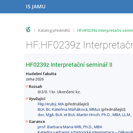
P
P
P
P
IS JAMU
ř
ř
ř
ř
e
e
e
e
s
s
s
s
k
k
k
k
o
o
o
o
>
>
Katalog předmětů
HF:HF0239z Interpretační semin
č
č
č
č
i
i
i
i
t
t
t
t
n
n
n
n
a
a
a
a
h
h
o
p
HF0239z Interpretační seminář II
o
l
b
a
r
a
s
t
Hudební fakulta
n
v
a
i
zima 2026
í
i
h
č
Rozsah
l
č
k
0/2/0. 1 kr. Ukončení: kz.
i
k
u
Vyučující
š
u
Filip Hrubý, MA
(přednášející)
t
BcA. Bc. Kateřina Maňáková, MMus
(přednášející)
u
doc. MgA. BcA. et BcA. Martin Hroch, Ph.D., MBA, LL.M.,
Garance
prof. Barbara Maria Willi, Ph.D., MBA
Katedra varhanní a historické interpretace – Děkan