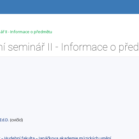
ář II - Informace o předmětu
 Ed.D.
(cvičící)
át – Hudební fakulta – Janáčkova akademie múzických umění