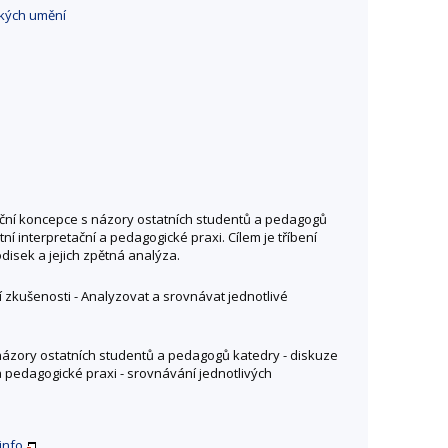
ckých umění
tační koncepce s názory ostatních studentů a pedagogů
 interpretační a pedagogické praxi. Cílem je tříbení
disek a jejich zpětná analýza.
 zkušenosti - Analyzovat a srovnávat jednotlivé
 názory ostatních studentů a pedagogů katedry - diskuze
 pedagogické praxi - srovnávání jednotlivých
info