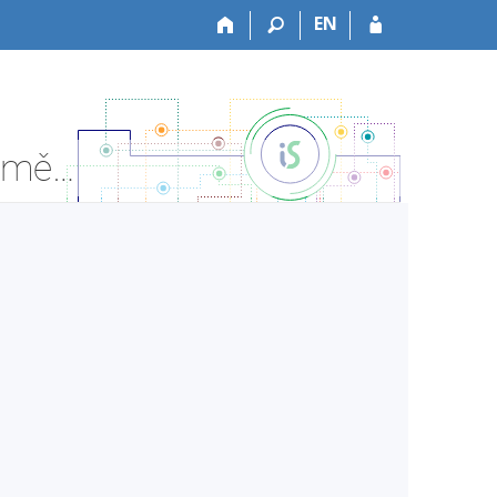
EN
HF:HF0239z Interpretační seminář II - Informace o předmětu