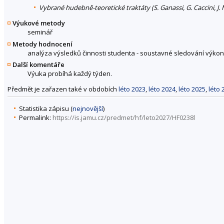
Vybrané hudebně-teoretické traktáty (S. Ganassi, G. Caccini, J. Ma
Výukové metody
seminář
Metody hodnocení
analýza výsledků činnosti studenta - soustavné sledování výkonu
Další komentáře
Výuka probíhá každý týden.
Předmět je zařazen také v obdobích
léto 2023
,
léto 2024
,
léto 2025
,
léto 
Statistika zápisu (
nejnovější
)
Permalink:
https://is.jamu.cz/predmet/hf/leto2027/HF0238l