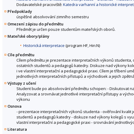
Dodavatelské pracoviště:
Katedra varhanní a historické interpr
Předpoklady
úspěšné absolvování zimního semestru
Omezení zápisu do předmětu
Předmět je určen pouze studentům mateřských oborů.
Mateřské obory/plány
Historická interpretace
(program HF, Hin:N)
Cíle předmětu
Cílem předmětu je prezentace interpretačních výkonů studenta, o
ostatních studentů a pedagogů katedry. Diskuze nad výkony kol
i ve vlastní interpretační a pedagogické praxi. Cílem je tříbení 
jednotlivých interpretačních přístupů a východisek a jejich zpětn
Výstupy z učení
Student bude po absolvování předmětu schopen: - Diskutovat nad 
Analyzovat a srovnávat jednotlivé interpretační přístupy a výcho
výkonu
Osnova
- prezentace interpretačních výkonů studenta - ověřování kvalit 
studentů a pedagogů katedry - diskuze nad výkony kolegů s vyu
vlastní interpretační a pedagogické praxi - srovnávání jednotlivý
Literatura