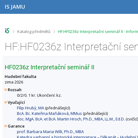
P
P
P
P
IS JAMU
ř
ř
ř
ř
e
e
e
e
s
s
s
s
k
k
k
k
o
o
o
o
>
>
Katalog předmětů
HF:HF0236z Interpretační seminář II - Info
č
č
č
č
i
i
i
i
HF:HF0236z Interpretační sem
t
t
t
t
n
n
n
n
a
a
a
a
h
h
o
p
HF0236z Interpretační seminář II
o
l
b
a
r
a
s
t
Hudební fakulta
n
v
a
i
zima 2026
í
i
h
č
Rozsah
l
č
k
0/2/0. 1 kr. Ukončení: kz.
i
k
u
Vyučující
š
u
Filip Hrubý, MA
(přednášející)
t
BcA. Bc. Kateřina Maňáková, MMus
(přednášející)
u
doc. MgA. BcA. et BcA. Martin Hroch, Ph.D., MBA, LL.M., Ed.D.
(cvičící
Garance
prof. Barbara Maria Willi, Ph.D., MBA
Katedra varhanní a historické interpretace – Děkanát – Hudebn