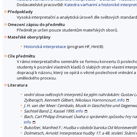
Dodavatelské pracoviště:
Katedra varhanní a historické interpr
Předpoklady
Vysoká interpretační a analytická úroveň dle světových standar
Omezení zápisu do předmětu
Předmět je určen pouze studentům mateřských oborů.
Mateřské obory/plány
Historická interpretace
(program HF, Hint:B)
Cíle předmětu
V rámci interpretačního semináře se formou koncertu či poslec
studenty k poznání vlastních kladů či slabých stran vlastní interp
dopracují k názoru, který se opírá o věcné poslechové vnímání a 
uměleckého procesu.
Literatura
vodní slova světových interpretů ke jejím nahrávkám: Gustav L
Zylberajch, Kenneth Gilbert, Nikolaus Harnoncourt.
info
J. H. van der Meer: Cembalo, Musik in Geschichte und Gegenwa
Sachteil Band 2, Kassel 1995
.
info
Bach, Carl Philipp Emanuel: Úvaha o správném způsobu hry na kla
info
Bukofzer, Manfred F.: Hudba v období baroka Od Monteverdiho
Dolmetsch, Arnold: Interpretace hudby 17. a 48. století. Státní