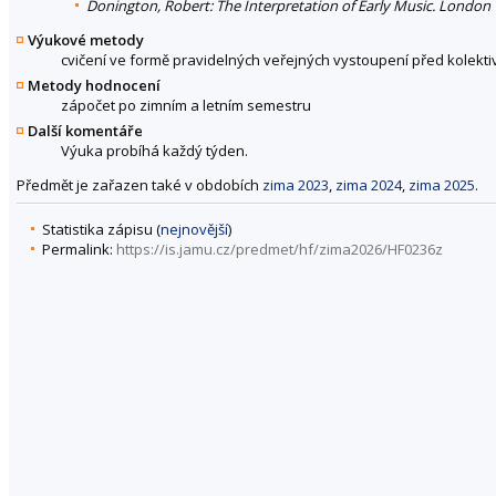
Donington, Robert: The Interpretation of Early Music. London 
Výukové metody
cvičení ve formě pravidelných veřejných vystoupení před kole
Metody hodnocení
zápočet po zimním a letním semestru
Další komentáře
Výuka probíhá každý týden.
Předmět je zařazen také v obdobích
zima 2023
,
zima 2024
,
zima 2025
.
Statistika zápisu (
nejnovější
)
Permalink:
https://is.jamu.cz/predmet/hf/zima2026/HF0236z