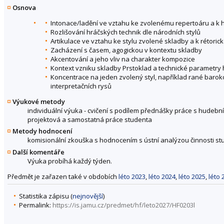
Osnova
Intonace/ladění ve vztahu ke zvolenému repertoáru a k
Rozlišování hráčských technik dle národních stylů
Artikulace ve vztahu ke stylu zvolené skladby a k rétor
Zacházení s časem, agogickou v kontextu skladby
Akcentování a jeho vliv na charakter kompozice
Kontext vzniku skladby Prstoklad a technické parametry 
Koncentrace na jeden zvolený styl, například rané baroko 
interpretačních rysů
Výukové metody
individuální výuka - cvičení s podílem přednášky práce s hudebním
projektová a samostatná práce studenta
Metody hodnocení
komisionální zkouška s hodnocením s ústní analýzou činnosti s
Další komentáře
Výuka probíhá každý týden.
Předmět je zařazen také v obdobích
léto 2023
,
léto 2024
,
léto 2025
,
léto 
Statistika zápisu (
nejnovější
)
Permalink:
https://is.jamu.cz/predmet/hf/leto2027/HF0203l