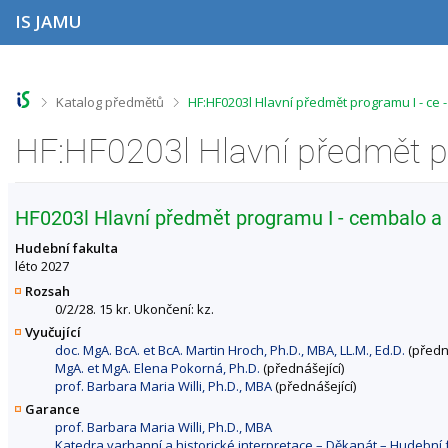
P
P
P
P
IS JAMU
ř
ř
ř
ř
e
e
e
e
s
s
s
s
k
k
k
k
o
o
o
o
>
>
Katalog předmětů
HF:HF0203l Hlavní předmět programu I - ce
č
č
č
č
i
i
i
i
t
t
t
t
n
n
n
n
a
a
a
a
h
h
o
p
HF0203l Hlavní předmět programu I - cembalo a 
o
l
b
a
r
a
s
t
Hudební fakulta
n
v
a
i
léto 2027
í
i
h
č
Rozsah
l
č
k
0/2/28. 15 kr. Ukončení: kz.
i
k
u
Vyučující
š
u
doc. MgA. BcA. et BcA. Martin Hroch, Ph.D., MBA, LL.M., Ed.D.
(předná
t
MgA. et MgA. Elena Pokorná, Ph.D.
(přednášející)
u
prof. Barbara Maria Willi, Ph.D., MBA
(přednášející)
Garance
prof. Barbara Maria Willi, Ph.D., MBA
Katedra varhanní a historické interpretace – Děkanát – Hudebn