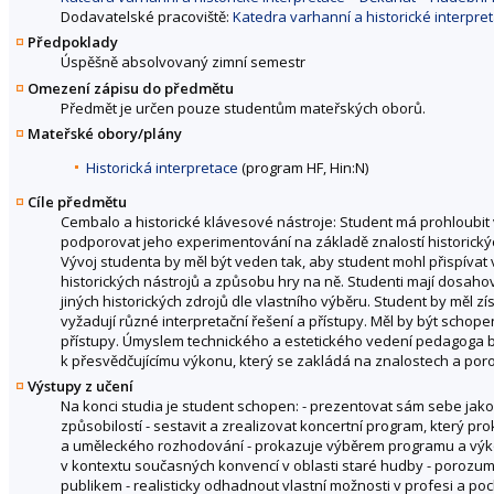
Dodavatelské pracoviště:
Katedra varhanní a historické interpr
Předpoklady
Úspěšně absolvovaný zimní semestr
Omezení zápisu do předmětu
Předmět je určen pouze studentům mateřských oborů.
Mateřské obory/plány
Historická interpretace
(program HF, Hin:N)
Cíle předmětu
Cembalo a historické klávesové nástroje: Student má prohloubit 
podporovat jeho experimentování na základě znalostí historický
Vývoj studenta by měl být veden tak, aby student mohl přispívat v
historických nástrojů a způsobu hry na ně. Studenti mají dosah
jiných historických zdrojů dle vlastního výběru. Student by měl zís
vyžadují různé interpretační řešení a přístupy. Měl by být schope
přístupy. Úmyslem technického a estetického vedení pedagoga 
k přesvědčujícímu výkonu, který se zakládá na znalostech a poroz
Výstupy z učení
Na konci studia je student schopen: - prezentovat sám sebe jako
způsobilostí - sestavit a zrealizovat koncertní program, který pr
a uměleckého rozhodování - prokazuje výběrem programu a výkon
v kontextu současných konvencí v oblasti staré hudby - porozum
publikem - realisticky odhadnout vlastní možnosti v profesi a poch