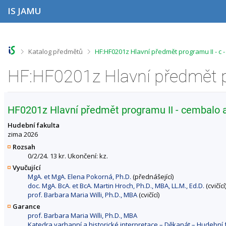
P
P
P
P
IS JAMU
ř
ř
ř
ř
e
e
e
e
s
s
s
s
k
k
k
k
o
o
o
o
>
>
Katalog předmětů
HF:HF0201z Hlavní předmět programu II - c 
č
č
č
č
i
i
i
i
t
t
t
t
n
n
n
n
a
a
a
a
h
h
o
p
HF0201z Hlavní předmět programu II - cembalo a
o
l
b
a
r
a
s
t
Hudební fakulta
n
v
a
i
zima 2026
í
i
h
č
Rozsah
l
č
k
0/2/24. 13 kr. Ukončení: kz.
i
k
u
Vyučující
š
u
MgA. et MgA. Elena Pokorná, Ph.D.
(přednášející)
t
doc. MgA. BcA. et BcA. Martin Hroch, Ph.D., MBA, LL.M., Ed.D.
(cvičící
u
prof. Barbara Maria Willi, Ph.D., MBA
(cvičící)
Garance
prof. Barbara Maria Willi, Ph.D., MBA
Katedra varhanní a historické interpretace – Děkanát – Hudebn