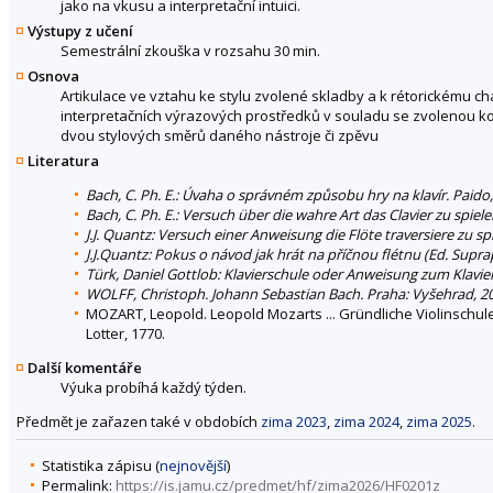
jako na vkusu a interpretační intuici.
Výstupy z učení
Semestrální zkouška v rozsahu 30 min.
Osnova
Artikulace ve vztahu ke stylu zvolené skladby a k rétorickému c
interpretačních výrazových prostředků v souladu se zvolenou komp
dvou stylových směrů daného nástroje či zpěvu
Literatura
Bach, C. Ph. E.: Úvaha o správném způsobu hry na klavír. Paido
Bach, C. Ph. E.: Versuch über die wahre Art das Clavier zu spiel
J.J. Quantz: Versuch einer Anweisung die Flöte traversiere zu sp
J.J.Quantz: Pokus o návod jak hrát na příčnou flétnu (Ed. Sup
Türk, Daniel Gottlob: Klavierschule oder Anweisung zum Klavier
WOLFF, Christoph. Johann Sebastian Bach. Praha: Vyšehrad, 2
MOZART, Leopold. Leopold Mozarts ... Gründliche Violinschule,
Lotter, 1770.
Další komentáře
Výuka probíhá každý týden.
Předmět je zařazen také v obdobích
zima 2023
,
zima 2024
,
zima 2025
.
Statistika zápisu (
nejnovější
)
Permalink:
https://is.jamu.cz/predmet/hf/zima2026/HF0201z