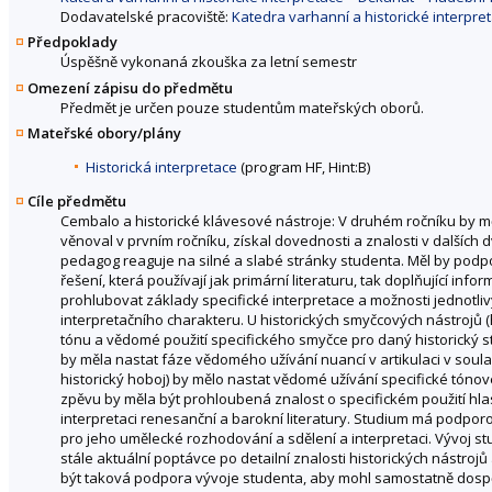
Dodavatelské pracoviště:
Katedra varhanní a historické interpr
Předpoklady
Úspěšně vykonaná zkouška za letní semestr
Omezení zápisu do předmětu
Předmět je určen pouze studentům mateřských oborů.
Mateřské obory/plány
Historická interpretace
(program HF, Hint:B)
Cíle předmětu
Cembalo a historické klávesové nástroje: V druhém ročníku by m
věnoval v prvním ročníku, získal dovednosti a znalosti v dalších
pedagog reaguje na silné a slabé stránky studenta. Měl by podpo
řešení, která používají jak primární literaturu, tak doplňující i
prohlubovat základy specifické interpretace a možnosti jednotli
interpretačního charakteru. U historických smyčcových nástrojů (h
tónu a vědomé použití specifického smyčce pro daný historický st
by měla nastat fáze vědomého užívání nuancí v artikulaci v soula
historický hoboj) by mělo nastat vědomé užívání specifické tónové
zpěvu by měla být prohloubená znalost o specifickém použití hlas
interpretaci renesanční a barokní literatury. Studium má podpor
pro jeho umělecké rozhodování a sdělení a interpretaci. Vývoj st
stále aktuální poptávce po detailní znalosti historických nástr
být taková podpora vývoje studenta, aby mohl samostatně dospě