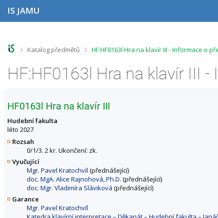
P
P
P
P
IS JAMU
ř
ř
ř
ř
e
e
e
e
s
s
s
s
k
k
k
k
o
o
o
o
>
>
Katalog předmětů
HF:HF0163l Hra na klavír III - Informace o p
č
č
č
č
i
i
i
i
HF:HF0163l Hra na klavír III 
t
t
t
t
n
n
n
n
a
a
a
a
h
h
o
p
HF0163l Hra na klavír III
o
l
b
a
r
a
s
t
Hudební fakulta
n
v
a
i
léto 2027
í
i
h
č
Rozsah
l
č
k
0/1/3. 2 kr. Ukončení: zk.
i
k
u
Vyučující
š
u
Mgr. Pavel Kratochvíl
(přednášející)
t
doc. MgA. Alice Rajnohová, Ph.D.
(přednášející)
u
doc. Mgr. Vladimíra Sláviková
(přednášející)
Garance
Mgr. Pavel Kratochvíl
Katedra klavírní interpretace – Děkanát – Hudební fakulta – Ja