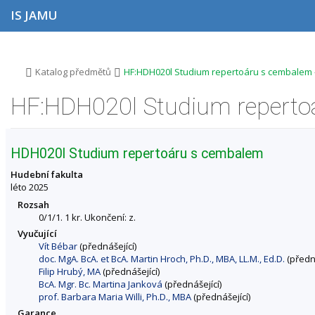
P
P
P
P
IS JAMU
ř
ř
ř
ř
e
e
e
e
s
s
s
s
k
k
k
k
o
o
o
o
>
>
Katalog předmětů
HF:HDH020l Studium repertoáru s cembalem 
č
č
č
č
i
i
i
i
t
t
t
t
n
n
n
n
a
a
a
a
h
h
o
p
HDH020l Studium repertoáru s cembalem
o
l
b
a
r
a
s
t
Hudební fakulta
n
v
a
i
léto 2025
í
i
h
č
Rozsah
l
č
k
0/1/1. 1 kr. Ukončení: z.
i
k
u
Vyučující
š
u
Vít Bébar
(přednášející)
t
doc. MgA. BcA. et BcA. Martin Hroch, Ph.D., MBA, LL.M., Ed.D.
(předná
u
Filip Hrubý, MA
(přednášející)
BcA. Mgr. Bc. Martina Janková
(přednášející)
prof. Barbara Maria Willi, Ph.D., MBA
(přednášející)
Garance