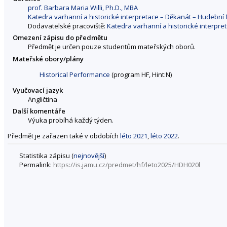
prof. Barbara Maria Willi, Ph.D., MBA
Katedra varhanní a historické interpretace – Děkanát – Hudebn
Dodavatelské pracoviště:
Katedra varhanní a historické interpr
Omezení zápisu do předmětu
Předmět je určen pouze studentům mateřských oborů.
Mateřské obory/plány
Historical Performance
(program HF, Hint:N)
Vyučovací jazyk
Angličtina
Další komentáře
Výuka probíhá každý týden.
Předmět je zařazen také v obdobích
léto 2021
,
léto 2022
.
Statistika zápisu (
nejnovější
)
Permalink:
https://is.jamu.cz/predmet/hf/leto2025/HDH020l