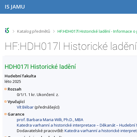
P
P
P
P
IS JAMU
ř
ř
ř
ř
e
e
e
e
s
s
s
s
k
k
k
k
o
o
o
o
>
>
Katalog předmětů
HF:HDH017l Historické ladění - Informace 
č
č
č
č
i
i
i
i
HF:HDH017l Historické ladění
t
t
t
t
n
n
n
n
a
a
a
a
h
h
o
p
HDH017l Historické ladění
o
l
b
a
r
a
s
t
Hudební fakulta
n
v
a
i
léto 2025
í
i
h
č
Rozsah
l
č
k
0/1/1. 1 kr. Ukončení: z.
i
k
u
Vyučující
š
u
Vít Bébar
(přednášející)
t
u
Garance
prof. Barbara Maria Willi, Ph.D., MBA
Katedra varhanní a historické interpretace – Děkanát – Hudebn
Dodavatelské pracoviště:
Katedra varhanní a historické interpr