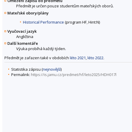
Omezení zápisu do předmětu
Předmět je určen pouze studentům mateřských oborů.
Mateřské obory/plány
Historical Performance
(program HF, Hint:N)
Vyučovací jazyk
Angličtina
Další komentáře
Výuka probíhá každý týden.
Předmět je zařazen také v obdobích
léto 2021
,
léto 2022
.
Statistika zápisu (
nejnovější
)
Permalink:
https://is.jamu.cz/predmet/hf/leto2025/HDH017l