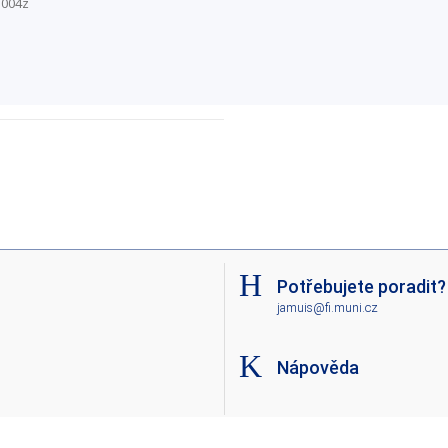
H004z
Potřebujete poradit?
jamuis@fi.muni.cz
Nápověda