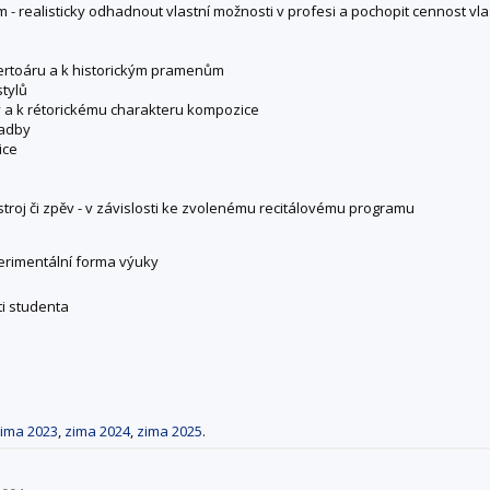
 realisticky odhadnout vlastní možnosti v profesi a pochopit cennost vlast
ertoáru a k historickým pramenům
stylů
y a k rétorickému charakteru kompozice
ladby
ice
stroj či zpěv - v závislosti ke zvolenému recitálovému programu
perimentální forma výuky
i studenta
ima 2023
,
zima 2024
,
zima 2025
.