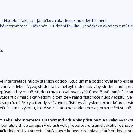
át – Hudební fakulta – Janáčkova akademie múzických umění
cké interpretace – Děkanát – Hudební fakulta – Janáčkova akademie múzi
ů.
ové interpretace hudby starších období. Studium má podporovat jeho expe
ní a sdělení. Vývoj studenta by měl být veden tak, aby student mohl přisp
 a způsobu hry na ně. Studenti mají dosahovat vyšší úrovně uvědomění se 
 Student by měl získat vědomí o tom, že v rámci historické hudby existují vel
xistují různé školy a trendy s různými přístupy. Úmyslem technického a 
ědčujícímu výkonu, který se zakládá na znalostech a porozumění stejně jak
m sebe jako interpreta s jasným individuálním přístupem a s velmi vysokou 
ch bohatstvích ve zdrojích v oblasti volby repertoáru a uměleckého roz
mělecký profil v kontextu současných konvencí v oblasti staré hudby - po