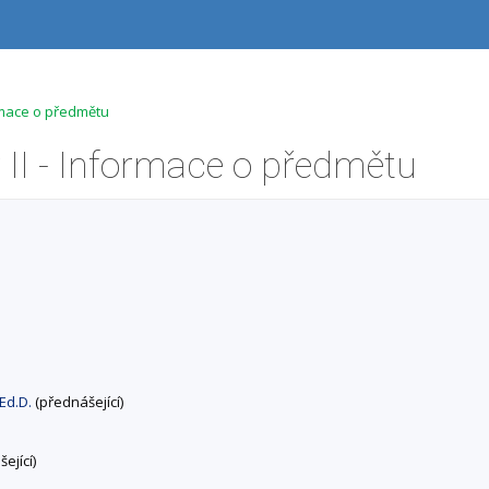
rmace o předmětu
II - Informace o předmětu
 Ed.D.
(přednášející)
ející)