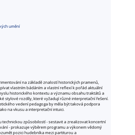
ckých umění
rimentování na základě znalostí historických pramenů,
ívat vlastním bádáním a vlastní reflexí k pořád aktuální
smyslu historického kontextu a významu obsahu traktátů a
ké stylové rozdíly, které vyžadují různé interpretační řešení.
estetického vedení pedagoga by měla být taková podpora
o na vkusu a interpretační intuici.
technickou způsobilostí - sestavit a zrealizovat koncertní
hodování - prokazuje výběrem programu a výkonem vědomý
rozumět pozici hudebníka mezi partiturou a