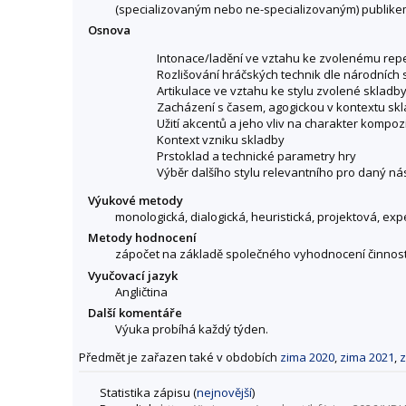
(specializovaným nebo ne-specializovaným) publikem -
Osnova
Intonace/ladění ve vztahu ke zvolenému rep
Rozlišování hráčských technik dle národních 
Artikulace ve vztahu ke stylu zvolené skladb
Zacházení s časem, agogickou v kontextu sk
Užití akcentů a jeho vliv na charakter kompoz
Kontext vzniku skladby
Prstoklad a technické parametry hry
Výběr dalšího stylu relevantního pro daný ná
Výukové metody
monologická, dialogická, heuristická, projektová, ex
Metody hodnocení
zápočet na základě společného vyhodnocení činnost
Vyučovací jazyk
Angličtina
Další komentáře
Výuka probíhá každý týden.
Předmět je zařazen také v obdobích
zima 2020
,
zima 2021
,
z
Statistika zápisu (
nejnovější
)