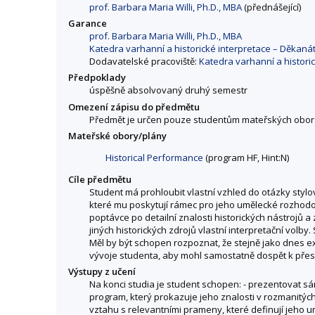
prof. Barbara Maria Willi, Ph.D., MBA
(přednášející)
Garance
prof. Barbara Maria Willi, Ph.D., MBA
Katedra varhanní a historické interpretace – Děkan
Dodavatelské pracoviště:
Katedra varhanní a histori
Předpoklady
úspěšně absolvovaný druhý semestr
Omezení zápisu do předmětu
Předmět je určen pouze studentům mateřských obor
Mateřské obory/plány
Historical Performance
(program HF, Hint:N)
Cíle předmětu
Student má prohloubit vlastní vzhled do otázky styl
které mu poskytují rámec pro jeho umělecké rozhodová
poptávce po detailní znalosti historických nástrojů
jiných historických zdrojů vlastní interpretační volby.
Měl by být schopen rozpoznat, že stejně jako dnes e
vývoje studenta, aby mohl samostatně dospět k přesv
Výstupy z učení
Na konci studia je student schopen: - prezentovat sá
program, který prokazuje jeho znalosti v rozmanitý
vztahu s relevantními prameny, které definují jeho u