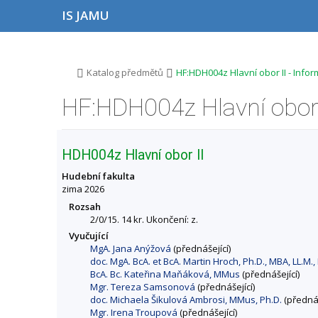
P
P
P
P
IS JAMU
ř
ř
ř
ř
e
e
e
e
s
s
s
s
k
k
k
k
o
o
o
o
>
>
Katalog předmětů
HF:HDH004z Hlavní obor II - Info
č
č
č
č
i
i
i
i
HF:HDH004z Hlavní obor 
t
t
t
t
n
n
n
n
a
a
a
a
h
h
o
p
HDH004z Hlavní obor II
o
l
b
a
r
a
s
t
Hudební fakulta
n
v
a
i
zima 2026
í
i
h
č
Rozsah
l
č
k
2/0/15. 14 kr. Ukončení: z.
i
k
u
Vyučující
š
u
MgA. Jana Anýžová
(přednášející)
t
doc. MgA. BcA. et BcA. Martin Hroch, Ph.D., MBA, LL.M.,
u
BcA. Bc. Kateřina Maňáková, MMus
(přednášející)
Mgr. Tereza Samsonová
(přednášející)
doc. Michaela Šikulová Ambrosi, MMus, Ph.D.
(přednáš
Mgr. Irena Troupová
(přednášející)