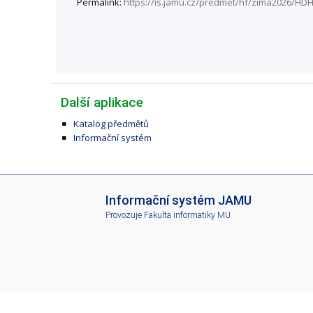
Permalink:
https://is.jamu.cz/predmet/hf/zima2026/HD
Další aplikace
Katalog předmětů
Informační systém
I
Informační systém JAMU
S
Provozuje
Fakulta informatiky MU
J
A
M
U