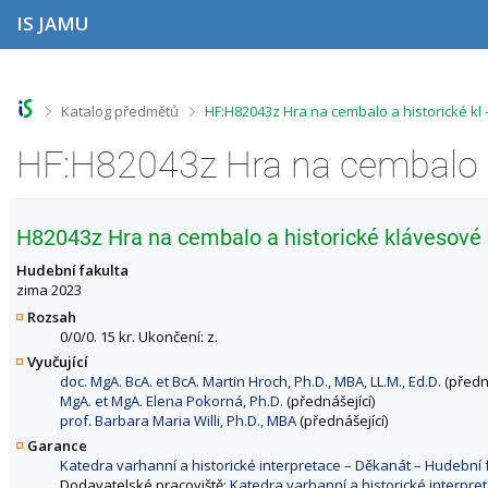
P
P
P
P
IS JAMU
ř
ř
ř
ř
e
e
e
e
s
s
s
s
k
k
k
k
o
o
o
o
>
>
Katalog předmětů
HF:H82043z Hra na cembalo a historické kl
č
č
č
č
i
i
i
i
t
t
t
t
n
n
n
n
a
a
a
a
h
h
o
p
H82043z Hra na cembalo a historické klávesové n
o
l
b
a
r
a
s
t
Hudební fakulta
n
v
a
i
zima 2023
í
i
h
č
Rozsah
l
č
k
0/0/0. 15 kr. Ukončení: z.
i
k
u
Vyučující
š
u
doc. MgA. BcA. et BcA. Martin Hroch, Ph.D., MBA, LL.M., Ed.D.
(předná
t
MgA. et MgA. Elena Pokorná, Ph.D.
(přednášející)
u
prof. Barbara Maria Willi, Ph.D., MBA
(přednášející)
Garance
Katedra varhanní a historické interpretace – Děkanát – Hudebn
Dodavatelské pracoviště:
Katedra varhanní a historické interpr