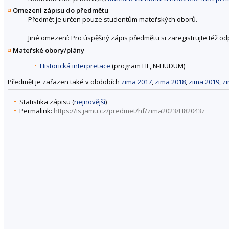
Omezení zápisu do předmětu
Předmět je určen pouze studentům mateřských oborů.
Jiné omezení: Pro úspěšný zápis předmětu si zaregistrujte též o
Mateřské obory/plány
Historická interpretace
(program HF, N-HUDUM)
Předmět je zařazen také v obdobích
zima 2017
,
zima 2018
,
zima 2019
,
z
Statistika zápisu (
nejnovější
)
Permalink:
https://is.jamu.cz/predmet/hf/zima2023/H82043z