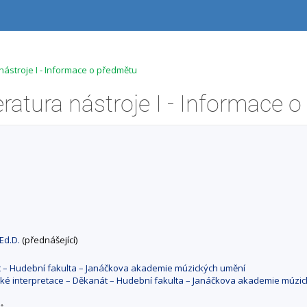
 nástroje I - Informace o předmětu
 Ed.D.
(přednášející)
át – Hudební fakulta – Janáčkova akademie múzických umění
cké interpretace – Děkanát – Hudební fakulta – Janáčkova akademie múzi