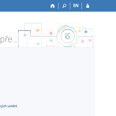
EN
HF:H82030Al Dějiny a literatura nástroje I - Informace o předmětu
ckých umění