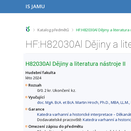
P
P
P
P
IS JAMU
ř
ř
ř
ř
e
e
e
e
s
s
s
s
k
k
k
k
o
o
o
o
>
>
Katalog předmětů
HF:H82030Al Dějiny a literatura
č
č
č
č
i
i
i
i
t
t
t
t
n
n
n
n
a
a
a
a
h
h
o
p
H82030Al Dějiny a literatura nástroje II
o
l
b
a
r
a
s
t
Hudební fakulta
n
v
a
i
léto 2024
í
i
h
č
Rozsah
l
č
k
0/0. 2 kr. Ukončení: kz.
i
k
u
Vyučující
š
u
doc. MgA. BcA. et BcA. Martin Hroch, Ph.D., MBA, LL.M.,
t
u
Garance
Katedra varhanní a historické interpretace – Děkan
Dodavatelské pracoviště:
Katedra varhanní a histori
Omezení zápisu do předmětu