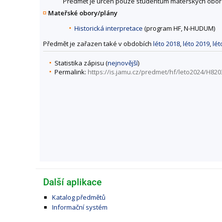
Předmět je určen pouze studentům mateřských obor
Mateřské obory/plány
Historická interpretace
(program HF, N-HUDUM)
Předmět je zařazen také v obdobích
léto 2018
,
léto 2019
,
lét
Statistika zápisu (
nejnovější
)
Permalink:
https://is.jamu.cz/predmet/hf/leto2024/H820
Další aplikace
Katalog předmětů
Informační systém