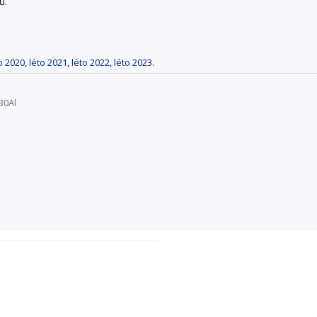
ů.
o 2020
,
léto 2021
,
léto 2022
,
léto 2023
.
30Al