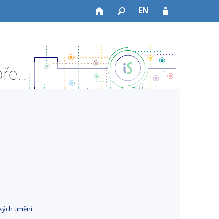
EN
HF:H80027l Specializovaný generálbas I - Informace o předmětu
ckých umění