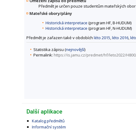
Omezení zápisu do předmětu
Předmět je určen pouze studentům mateřských obor
Mateřské obory/plány
Historická interpretace
(program HF, B-HUDUM)
Historická interpretace
(program HF, N-HUDUM)
Předmět je zařazen také v obdobích
léto 2015
,
léto 2016
,
lét
Statistika zápisu (
nejnovější
)
Permalink:
https://is.jamu.cz/predmet/hf/leto2022/H800
Další aplikace
Katalog předmětů
Informační systém