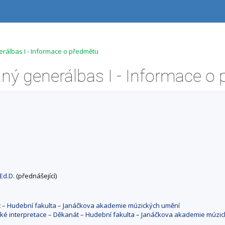
erálbas I - Informace o předmětu
 Ed.D.
(přednášející)
át – Hudební fakulta – Janáčkova akademie múzických umění
cké interpretace – Děkanát – Hudební fakulta – Janáčkova akademie múzi