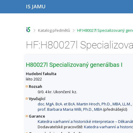
P
P
P
P
IS JAMU
ř
ř
ř
ř
e
e
e
e
s
s
s
s
k
k
k
k
o
o
o
o
>
>
Katalog předmětů
HF:H80027l Specializovaný gen
č
č
č
č
i
i
i
i
t
t
t
t
n
n
n
n
a
a
a
a
h
h
o
p
H80027l Specializovaný generálbas I
o
l
b
a
r
a
s
t
Hudební fakulta
n
v
a
i
léto 2022
í
i
h
č
Rozsah
l
č
k
0/0. 4 kr. Ukončení: kz.
i
k
u
Vyučující
š
u
doc. MgA. BcA. et BcA. Martin Hroch, Ph.D., MBA, LL.M.,
t
prof. Barbara Maria Willi, Ph.D., MBA
(přednášející)
u
Garance
Katedra varhanní a historické interpretace – Děkan
Dodavatelské pracoviště:
Katedra varhanní a histori