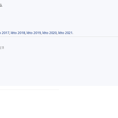
ů.
o 2017
,
léto 2018
,
léto 2019
,
léto 2020
,
léto 2021
.
27l