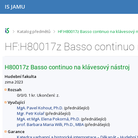
P
P
P
P
IS JAMU
ř
ř
ř
ř
e
e
e
e
s
s
s
s
k
k
k
k
o
o
o
o
>
>
Katalog předmětů
HF:H80017z Basso continuo na klávesový n
č
č
č
č
i
i
i
i
t
t
t
t
n
n
n
n
a
a
a
a
h
h
o
p
H80017z Basso continuo na klávesový nástroj
o
l
b
a
r
a
s
t
Hudební fakulta
n
v
a
i
zima 2023
í
i
h
č
Rozsah
l
č
k
0/0/0. 1 kr. Ukončení: z.
i
k
u
Vyučující
š
u
MgA. Pavel Kohout, Ph.D.
(přednášející)
t
Mgr. Petr Kolař
(přednášející)
u
MgA. et MgA. Elena Pokorná, Ph.D.
(přednášející)
prof. Barbara Maria Willi, Ph.D., MBA
(přednášející)
Garance
Katedra varhanní a historické interpretace – Děkanát – Hudebn