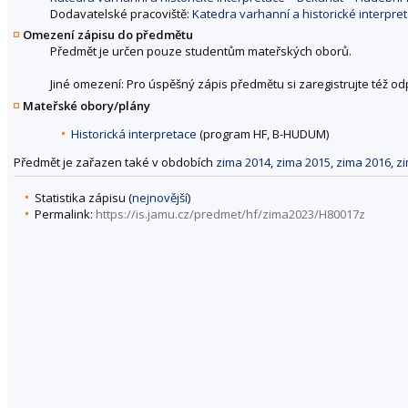
Dodavatelské pracoviště:
Katedra varhanní a historické interpr
Omezení zápisu do předmětu
Předmět je určen pouze studentům mateřských oborů.
Jiné omezení: Pro úspěšný zápis předmětu si zaregistrujte též o
Mateřské obory/plány
Historická interpretace
(program HF, B-HUDUM)
Předmět je zařazen také v obdobích
zima 2014
,
zima 2015
,
zima 2016
,
z
Statistika zápisu (
nejnovější
)
Permalink:
https://is.jamu.cz/predmet/hf/zima2023/H80017z