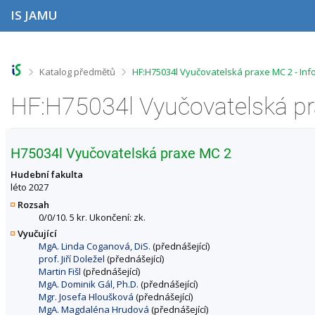
P
P
P
P
IS JAMU
ř
ř
ř
ř
e
e
e
e
s
s
s
s
k
k
k
k
o
o
o
o
>
>
Katalog předmětů
HF:H75034l Vyučovatelská praxe MC 2 - In
č
č
č
č
i
i
i
i
HF:H75034l Vyučovatelská pr
t
t
t
t
n
n
n
n
a
a
a
a
h
h
o
p
H75034l Vyučovatelská praxe MC 2
o
l
b
a
r
a
s
t
Hudební fakulta
n
v
a
i
léto 2027
í
i
h
č
Rozsah
l
č
k
0/0/10. 5 kr. Ukončení: zk.
i
k
u
Vyučující
š
u
MgA. Linda Coganová, DiS.
(přednášející)
t
prof. Jiří Doležel
(přednášející)
u
Martin Fišl
(přednášející)
MgA. Dominik Gál, Ph.D.
(přednášející)
Mgr. Josefa Hloušková
(přednášející)
MgA. Magdaléna Hrudová
(přednášející)