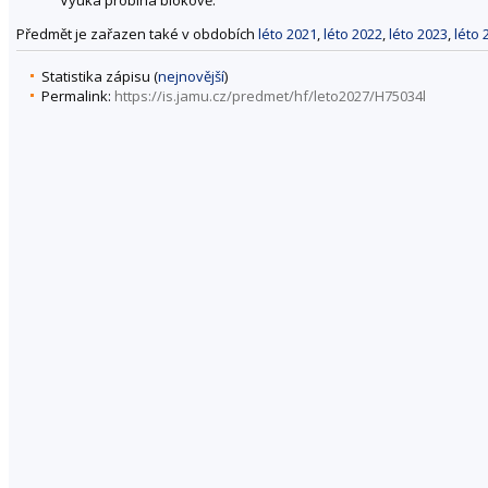
Předmět je zařazen také v obdobích
léto 2021
,
léto 2022
,
léto 2023
,
léto 
Statistika zápisu (
nejnovější
)
Permalink:
https://is.jamu.cz/predmet/hf/leto2027/H75034l