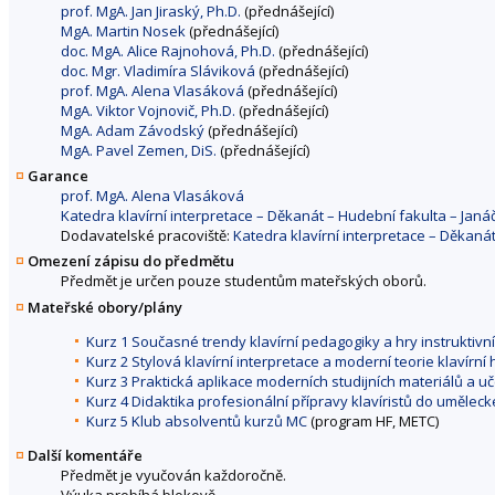
prof. MgA. Jan Jiraský, Ph.D.
(přednášející)
MgA. Martin Nosek
(přednášející)
doc. MgA. Alice Rajnohová, Ph.D.
(přednášející)
doc. Mgr. Vladimíra Sláviková
(přednášející)
prof. MgA. Alena Vlasáková
(přednášející)
MgA. Viktor Vojnovič, Ph.D.
(přednášející)
MgA. Adam Závodský
(přednášející)
MgA. Pavel Zemen, DiS.
(přednášející)
Garance
prof. MgA. Alena Vlasáková
Katedra klavírní interpretace – Děkanát – Hudební fakulta – Ja
Dodavatelské pracoviště:
Katedra klavírní interpretace – Děkan
Omezení zápisu do předmětu
Předmět je určen pouze studentům mateřských oborů.
Mateřské obory/plány
Kurz 1 Současné trendy klavírní pedagogiky a hry instruktivní 
Kurz 2 Stylová klavírní interpretace a moderní teorie klavírní 
Kurz 3 Praktická aplikace moderních studijních materiálů a u
Kurz 4 Didaktika profesionální přípravy klavíristů do uměle
Kurz 5 Klub absolventů kurzů MC
(program HF, METC)
Další komentáře
Předmět je vyučován každoročně.
Výuka probíhá blokově.