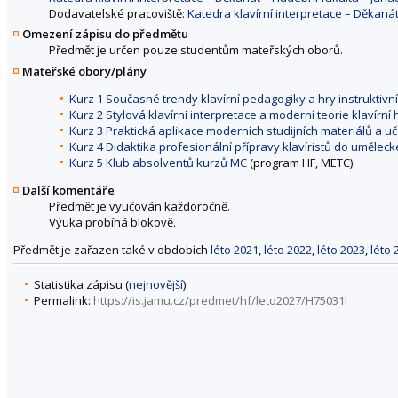
Dodavatelské pracoviště:
Katedra klavírní interpretace – Děkan
Omezení zápisu do předmětu
Předmět je určen pouze studentům mateřských oborů.
Mateřské obory/plány
Kurz 1 Současné trendy klavírní pedagogiky a hry instruktivní 
Kurz 2 Stylová klavírní interpretace a moderní teorie klavírní 
Kurz 3 Praktická aplikace moderních studijních materiálů a u
Kurz 4 Didaktika profesionální přípravy klavíristů do uměle
Kurz 5 Klub absolventů kurzů MC
(program HF, METC)
Další komentáře
Předmět je vyučován každoročně.
Výuka probíhá blokově.
Předmět je zařazen také v obdobích
léto 2021
,
léto 2022
,
léto 2023
,
léto 
Statistika zápisu (
nejnovější
)
Permalink:
https://is.jamu.cz/predmet/hf/leto2027/H75031l