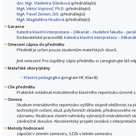
doc. Mgr. Vladimíra Sláviková
(přednášející)
MgA. Viktor Vojnovič, Ph.D.
(přednášející)
MgA. Pavel Zemen, DiS.
(přednášející)
MgA. Magdaléna Hrudová
(přednášející)
Garance
Katedra klavírní interpretace – Děkanát – Hudební fakulta – Ja
Dodavatelské pracoviště:
Katedra klavírní interpretace – Děkan
Omezení zápisu do předmětu
Předmět je určen pouze studentům mateřských oborů.
Jiné omezení: Pro úspěšný zápis předmětu si zaregistrujte též o
Mateřské obory/plány
Klavírní pedagogika
(program HF, Klav:B)
Cíle předmětu
Praktické ovládnutí instruktivního klavírního repertoáru úrovně 
Osnova
Studium instruktivního repertoáru vyššího stupně obtížnosti za 
technických cvičení, etud, polyfonních skladeb, přednesového r
záznamu. Realizace vlastní nahrávky vybraných instruktivních s
závěrečné zkoušce. Absolventský projekt sestává z interpretační
Metody hodnocení
zápočet v zimním semestru, SZZk v letním semestru