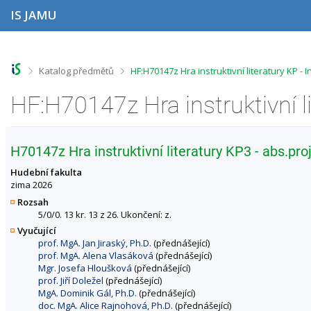
P
P
P
P
IS JAMU
ř
ř
ř
ř
e
e
e
e
s
s
s
s
k
k
k
k
o
o
o
o
>
>
Katalog předmětů
HF:H70147z Hra instruktivní literatury KP -
č
č
č
č
i
i
i
i
t
t
t
t
n
n
n
n
a
a
a
a
h
h
o
p
H70147z Hra instruktivní literatury KP3 - abs.pro
o
l
b
a
r
a
s
t
Hudební fakulta
n
v
a
i
zima 2026
í
i
h
č
Rozsah
l
č
k
5/0/0. 13 kr. 13 z 26. Ukončení: z.
i
k
u
Vyučující
š
u
prof. MgA. Jan Jiraský, Ph.D.
(přednášející)
t
prof. MgA. Alena Vlasáková
(přednášející)
u
Mgr. Josefa Hloušková
(přednášející)
prof. Jiří Doležel
(přednášející)
MgA. Dominik Gál, Ph.D.
(přednášející)
doc. MgA. Alice Rajnohová, Ph.D.
(přednášející)