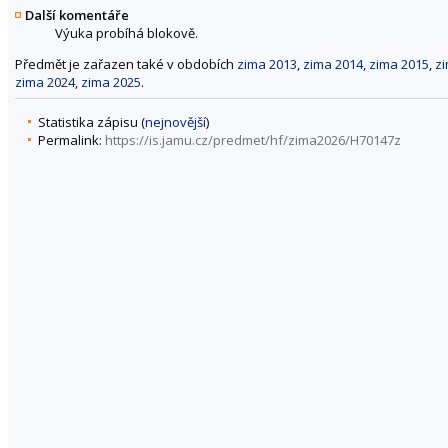
Další komentáře
Výuka probíhá blokově.
Předmět je zařazen také v obdobích
zima 2013
,
zima 2014
,
zima 2015
,
z
zima 2024
,
zima 2025
.
Statistika zápisu (
nejnovější
)
Permalink:
https://is.jamu.cz/predmet/hf/zima2026/H70147z