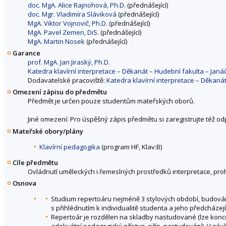
doc. MgA. Alice Rajnohová, Ph.D.
(přednášející)
doc. Mgr. Vladimíra Sláviková
(přednášející)
MgA. Viktor Vojnovič, Ph.D.
(přednášející)
MgA. Pavel Zemen, DiS.
(přednášející)
MgA. Martin Nosek
(přednášející)
Garance
prof. MgA. Jan Jiraský, Ph.D.
Katedra klavírní interpretace – Děkanát – Hudební fakulta – Ja
Dodavatelské pracoviště:
Katedra klavírní interpretace – Děkan
Omezení zápisu do předmětu
Předmět je určen pouze studentům mateřských oborů.
Jiné omezení: Pro úspěšný zápis předmětu si zaregistrujte též o
Mateřské obory/plány
Klavírní pedagogika
(program HF, Klav:B)
Cíle předmětu
Ovládnutí uměleckých i řemeslných prostředků interpretace, proh
Osnova
Studium repertoáru nejméně 3 stylových období, budová
s přihlédnutím k individualitě studenta a jeho předcház
Repertoár je rozdělen na skladby nastudované (lze konc
adekvátní pedagogický přístup, příp. nastudování). V záv