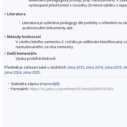
vystoupení před komisí v rozsahu 20 minut výběru z re
Literatura
Literatura je vybírána pedagogy dle potřeby s ohledem na st
audiovizuální dokumenty atd.
Metody hodnocení
V závěru letního semestru 2. ročníku je udělován klasifikovaný 
nastudovaného za oba semestry.
Další komentáře
Výuka probíhá blokově.
Předmět je zařazen také v obdobích
zima 2013
,
zima 2014
,
zima 2015
,
z
zima 2024
,
zima 2025
.
Statistika zápisu (
nejnovější
)
Permalink:
https://is.jamu.cz/predmet/hf/zima2026/H70143z