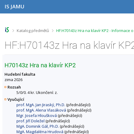
P
P
P
P
IS JAMU
ř
ř
ř
ř
e
e
e
e
s
s
s
s
k
k
k
k
o
o
o
o
>
>
Katalog předmětů
HF:H70143z Hra na klavír KP2 - Informace 
č
č
č
č
i
i
i
i
HF:H70143z Hra na klavír KP
t
t
t
t
n
n
n
n
a
a
a
a
h
h
o
p
H70143z Hra na klavír KP2
o
l
b
a
r
a
s
t
Hudební fakulta
n
v
a
i
zima 2026
í
i
h
č
Rozsah
l
č
k
5/0/0. 4 kr. Ukončení: z.
i
k
u
Vyučující
š
u
prof. MgA. Jan Jiraský, Ph.D.
(přednášející)
t
prof. MgA. Alena Vlasáková
(přednášející)
u
Mgr. Josefa Hloušková
(přednášející)
prof. Jiří Doležel
(přednášející)
MgA. Dominik Gál, Ph.D.
(přednášející)
MgA. Magdaléna Hrudová
(přednášející)