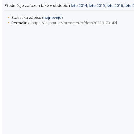
Předmět je zařazen také v obdobích
léto 2014
,
léto 2015
,
léto 2016
,
léto 
Statistika zápisu (
nejnovější
)
Permalink:
https://is.jamu.cz/predmet/hf/leto2022/H70142l