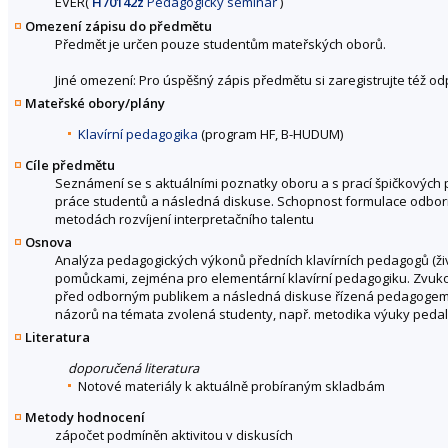
EVER(
H70142z
Pedagogický seminář
)
Omezení zápisu do předmětu
Předmět je určen pouze studentům mateřských oborů.
Jiné omezení: Pro úspěšný zápis předmětu si zaregistrujte též o
Mateřské obory/plány
Klavírní pedagogika
(program HF, B-HUDUM)
Cíle předmětu
Seznámení se s aktuálními poznatky oboru a s prací špičkových 
práce studentů a následná diskuse. Schopnost formulace odborn
metodách rozvíjení interpretačního talentu
Osnova
Analýza pedagogických výkonů předních klavírních pedagogů (ži
pomůckami, zejména pro elementární klavírní pedagogiku. Zvuko
před odborným publikem a následná diskuse řízená pedagogem. A
názorů na témata zvolená studenty, např. metodika výuky pedaliz
Literatura
doporučená literatura
Notové materiály k aktuálně probíraným skladbám
Metody hodnocení
zápočet podmíněn aktivitou v diskusích