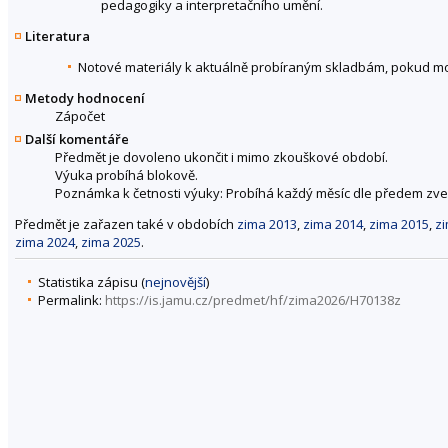
pedagogiky a interpretačního umění.
Literatura
Notové materiály k aktuálně probíraným skladbám, pokud m
Metody hodnocení
Zápočet
Další komentáře
Předmět je dovoleno ukončit i mimo zkouškové období.
Výuka probíhá blokově.
Poznámka k četnosti výuky: Probíhá každý měsíc dle předem zv
Předmět je zařazen také v obdobích
zima 2013
,
zima 2014
,
zima 2015
,
z
zima 2024
,
zima 2025
.
Statistika zápisu (
nejnovější
)
Permalink:
https://is.jamu.cz/predmet/hf/zima2026/H70138z