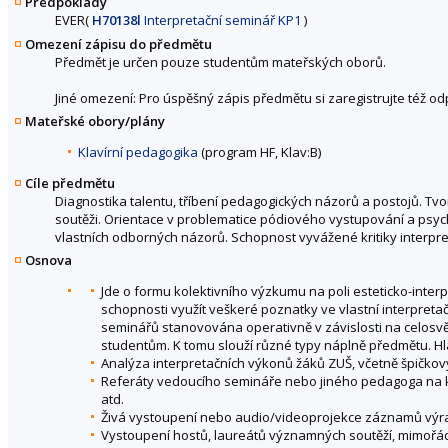
Předpoklady
EVER(
H70138l
Interpretační seminář KP1
)
Omezení zápisu do předmětu
Předmět je určen pouze studentům mateřských oborů.
Jiné omezení: Pro úspěšný zápis předmětu si zaregistrujte též o
Mateřské obory/plány
Klavírní pedagogika
(program HF, Klav:B)
Cíle předmětu
Diagnostika talentu, tříbení pedagogických názorů a postojů. Tv
soutěži. Orientace v problematice pódiového vystupování a psy
vlastních odborných názorů. Schopnost vyvážené kritiky interpre
Osnova
Jde o formu kolektivního výzkumu na poli esteticko-inter
schopnosti využít veškeré poznatky ve vlastní interpreta
seminářů stanovována operativně v závislosti na celosvět
studentům. K tomu slouží různé typy náplně předmětu. Hla
Analýza interpretačních výkonů žáků ZUŠ, včetně špičko
Referáty vedoucího semináře nebo jiného pedagoga na ko
atd.
Živá vystoupení nebo audio/videoprojekce záznamů vý
Vystoupení hostů, laureátů významných soutěží, mimořádn