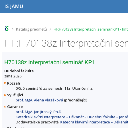
P
P
P
P
IS JAMU
ř
ř
ř
ř
e
e
e
e
s
s
s
s
k
k
k
k
o
o
o
o
>
>
Katalog předmětů
HF:H70138z Interpretační seminář KP1 - In
č
č
č
č
i
i
i
i
HF:H70138z Interpretační se
t
t
t
t
n
n
n
n
a
a
a
a
h
h
o
p
H70138z Interpretační seminář KP1
o
l
b
a
r
a
s
t
Hudební fakulta
n
v
a
i
zima 2026
í
i
h
č
Rozsah
l
č
k
0/5. 5 seminářů za semestr. 1 kr. Ukončení: z.
i
k
u
Vyučující
š
u
prof. MgA. Alena Vlasáková
(přednášející)
t
u
Garance
prof. MgA. Jan Jiraský, Ph.D.
Katedra klavírní interpretace – Děkanát – Hudební fakulta – Ja
Dodavatelské pracoviště:
Katedra klavírní interpretace – Děkan