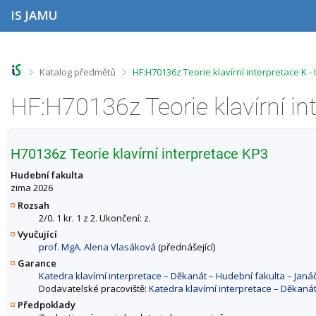
P
P
P
P
IS JAMU
ř
ř
ř
ř
e
e
e
e
s
s
s
s
k
k
k
k
o
o
o
o
>
>
Katalog předmětů
HF:H70136z Teorie klavírní interpretace K 
č
č
č
č
i
i
i
i
t
t
t
t
n
n
n
n
a
a
a
a
h
h
o
p
H70136z Teorie klavírní interpretace KP3
o
l
b
a
r
a
s
t
Hudební fakulta
n
v
a
i
zima 2026
í
i
h
č
Rozsah
l
č
k
2/0. 1 kr. 1 z 2. Ukončení: z.
i
k
u
Vyučující
š
u
prof. MgA. Alena Vlasáková
(přednášející)
t
u
Garance
Katedra klavírní interpretace – Děkanát – Hudební fakulta – Ja
Dodavatelské pracoviště:
Katedra klavírní interpretace – Děkan
Předpoklady