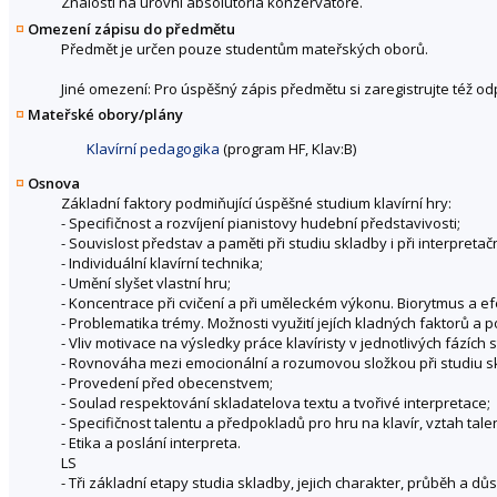
Znalosti na úrovni absolutoria konzervatoře.
Omezení zápisu do předmětu
Předmět je určen pouze studentům mateřských oborů.
Jiné omezení: Pro úspěšný zápis předmětu si zaregistrujte též o
Mateřské obory/plány
Klavírní pedagogika
(program HF, Klav:B)
Osnova
Základní faktory podmiňující úspěšné studium klavírní hry:
- Specifičnost a rozvíjení pianistovy hudební představivosti;
- Souvislost představ a paměti při studiu skladby i při interpreta
- Individuální klavírní technika;
- Umění slyšet vlastní hru;
- Koncentrace při cvičení a při uměleckém výkonu. Biorytmus a efe
- Problematika trémy. Možnosti využití jejích kladných faktorů a 
- Vliv motivace na výsledky práce klavíristy v jednotlivých fázích 
- Rovnováha mezi emocionální a rozumovou složkou při studiu skl
- Provedení před obecenstvem;
- Soulad respektování skladatelova textu a tvořivé interpretace;
- Specifičnost talentu a předpokladů pro hru na klavír, vztah talen
- Etika a poslání interpreta.
LS
- Tři základní etapy studia skladby, jejich charakter, průběh a 