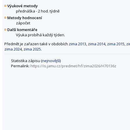
Výukové metody
přednáška - 2 hod. týdně
Metody hodnocení
zápočet
Další komentáře
Výuka probíhá každý týden.
Předmět je zařazen také v obdobích
zima 2013
,
zima 2014
,
zima 2015
,
z
zima 2024
,
zima 2025
.
Statistika zápisu (
nejnovější
)
Permalink:
https://is.jamu.cz/predmet/hf/zima2026/H70136z