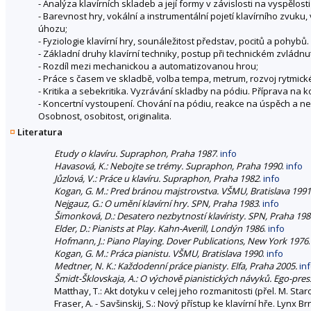
- Analýza klavírních skladeb a její formy v závislosti na vyspělosti 
- Barevnost hry, vokální a instrumentální pojetí klavírního zvuku
úhozu;
- Fyziologie klavírní hry, sounáležitost představ, pocitů a poh
- Základní druhy klavírní techniky, postup při technickém zvládnu
- Rozdíl mezi mechanickou a automatizovanou hrou;
- Práce s časem ve skladbě, volba tempa, metrum, rozvoj rytmickéh
- Kritika a sebekritika. Vyzrávání skladby na pódiu. Příprava na k
- Koncertní vystoupení. Chování na pódiu, reakce na úspěch a n
Osobnost, osobitost, originalita.
Literatura
Etudy o klavíru. Supraphon, Praha 1987
.
info
Havasová, K.: Nebojte se trémy. Supraphon, Praha 1990
.
info
Jůzlová, V.: Práce u klavíru. Supraphon, Praha 1982
.
info
Kogan, G. M.: Pred bránou majstrovstva. VŠMU, Bratislava 1991
Nejgauz, G.: O umění klavírní hry. SPN, Praha 1983
.
info
Šimonková, D.: Desatero nezbytností klavíristy. SPN, Praha 19
Elder, D.: Pianists at Play. Kahn-Averill, Londýn 1986
.
info
Hofmann, J.: Piano Playing. Dover Publications, New York 1976
Kogan, G. M.: Práca pianistu. VŠMU, Bratislava 1990
.
info
Medtner, N. K.: Každodenní práce pianisty. Elfa, Praha 2005.
in
Šmidt-Šklovskaja, A.: O výchově pianistických návyků. Ego-pres
Matthay, T.: Akt dotyku v celej jeho rozmanitosti (přel. M. Star
Fraser, A. - Savšinskij, S.: Nový přístup ke klavírní hře. Lynx B