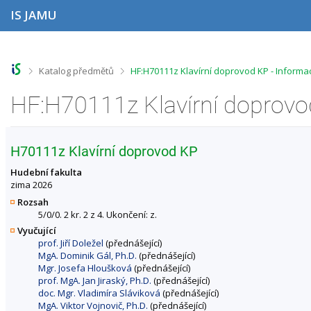
P
P
P
P
IS JAMU
ř
ř
ř
ř
e
e
e
e
s
s
s
s
k
k
k
k
o
o
o
o
>
>
Katalog předmětů
HF:H70111z Klavírní doprovod KP - Inform
č
č
č
č
i
i
i
i
HF:H70111z Klavírní doprovo
t
t
t
t
n
n
n
n
a
a
a
a
h
h
o
p
H70111z Klavírní doprovod KP
o
l
b
a
r
a
s
t
Hudební fakulta
n
v
a
i
zima 2026
í
i
h
č
Rozsah
l
č
k
5/0/0. 2 kr. 2 z 4. Ukončení: z.
i
k
u
Vyučující
š
u
prof. Jiří Doležel
(přednášející)
t
MgA. Dominik Gál, Ph.D.
(přednášející)
u
Mgr. Josefa Hloušková
(přednášející)
prof. MgA. Jan Jiraský, Ph.D.
(přednášející)
doc. Mgr. Vladimíra Sláviková
(přednášející)
MgA. Viktor Vojnovič, Ph.D.
(přednášející)