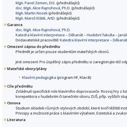
MgA. Pavel Zemen, DiS.
(přednášející)
doc. MgA. Alice Rajnohová, Ph.D.
(přednášející)
MgA. Martin Nosek
(přednášející)
MgA. Maroš Klátik, ArtD.
(přednášející)
Garance
doc. MgA. Alice Rajnohová, Ph.D.
Katedra klavírní interpretace – Děkanát – Hudební fakulta – Ja
Dodavatelské pracoviště:
Katedra klavírní interpretace – Děkan
Omezení zápisu do předmětu
Předmět je určen pouze studentům mateřských oborů.
Jiné omezení: Pro úspěšný zápis předmětu si zaregistrujte též o
Mateřské obory/plány
Klavírní pedagogika
(program HF, Klav:B)
Cíle předmětu
Zvládnutí specifické role klavírního doprovazeče. Rozvoj hry z lis
korepetitora v hudebním či tanečním oboru ZUŠ, příp. vyšších st
Osnova
Studium skladeb různých stylových období, které tvoří těžiště in
Principy a možnosti práce s klavírním výtahem. Estetická a zvuko
Literatura