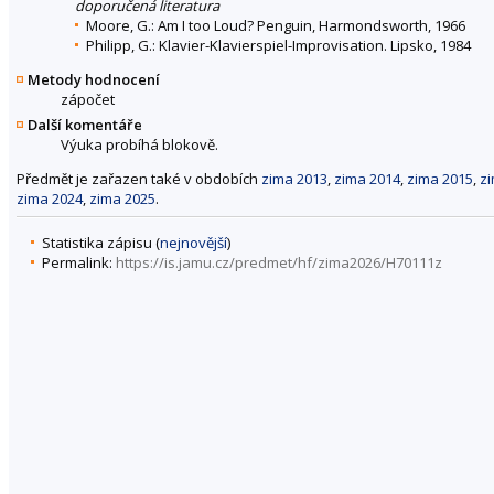
doporučená literatura
Moore, G.: Am I too Loud? Penguin, Harmondsworth, 1966
Philipp, G.: Klavier-Klavierspiel-Improvisation. Lipsko, 1984
Metody hodnocení
zápočet
Další komentáře
Výuka probíhá blokově.
Předmět je zařazen také v obdobích
zima 2013
,
zima 2014
,
zima 2015
,
z
zima 2024
,
zima 2025
.
Statistika zápisu (
nejnovější
)
Permalink:
https://is.jamu.cz/predmet/hf/zima2026/H70111z