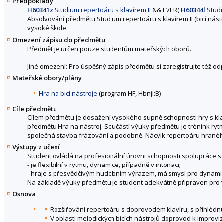
Předpoklady
H60341z
Studium repertoáru s klavírem II
&&
EVER(
H60344l
Studi
Absolvování předmětu Studium repertoáru s klavírem II (bicí nás
vysoké škole.
Omezení zápisu do předmětu
Předmět je určen pouze studentům mateřských oborů.
Jiné omezení: Pro úspěšný zápis předmětu si zaregistrujte též o
Mateřské obory/plány
Hra na bicí nástroje
(program HF, Hbnji:B)
Cíle předmětu
Cílem předmětu je dosažení vysokého supně schopnosti hry s kl
předmětu Hra na nástroj. Součástí výuky předmětu je trénink rytm
společná stavba frázování a podobně. Nácvik repertoáru hranéh
Výstupy z učení
Student ovládá na profesionální úrovni schopnosti spolupráce s
- je flexibilní v rytmu, dynamice, případně v intonaci;
- hraje s přesvědčivým hudebním výrazem, má smysl pro dynamic
Na základě výuky předmětu je student adekvátně připraven pro
Osnova
Rozšiřování repertoáru s doprovodem klavíru, s přihlédn
V oblasti melodických bicích nástrojů doprovod k improviz