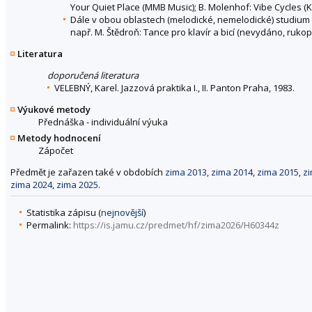
Your Quiet Place (MMB Music); B. Molenhof: Vibe Cycles (K
Dále v obou oblastech (melodické, nemelodické) studium
např. M. Štědroň: Tance pro klavír a bicí (nevydáno, rukop
Literatura
doporučená literatura
VELEBNÝ, Karel. Jazzová praktika I., II. Panton Praha, 1983.
Výukové metody
Přednáška - individuální výuka
Metody hodnocení
Zápočet
Předmět je zařazen také v obdobích
zima 2013
,
zima 2014
,
zima 2015
,
z
zima 2024
,
zima 2025
.
Statistika zápisu (
nejnovější
)
Permalink:
https://is.jamu.cz/predmet/hf/zima2026/H60344z