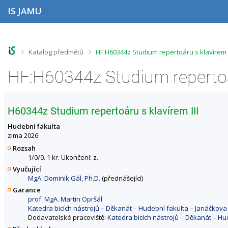
P
P
P
P
IS JAMU
ř
ř
ř
ř
e
e
e
e
s
s
s
s
k
k
k
k
o
o
o
o
>
>
Katalog předmětů
HF:H60344z Studium repertoáru s klavírem
č
č
č
č
i
i
i
i
t
t
t
t
n
n
n
n
a
a
a
a
h
h
o
p
H60344z Studium repertoáru s klavírem III
o
l
b
a
r
a
s
t
Hudební fakulta
n
v
a
i
zima 2026
í
i
h
č
Rozsah
l
č
k
1/0/0. 1 kr. Ukončení: z.
i
k
u
Vyučující
š
u
MgA. Dominik Gál, Ph.D.
(přednášející)
t
u
Garance
prof. MgA. Martin Opršál
Katedra bicích nástrojů – Děkanát – Hudební fakulta – Janáčko
Dodavatelské pracoviště:
Katedra bicích nástrojů – Děkanát – H