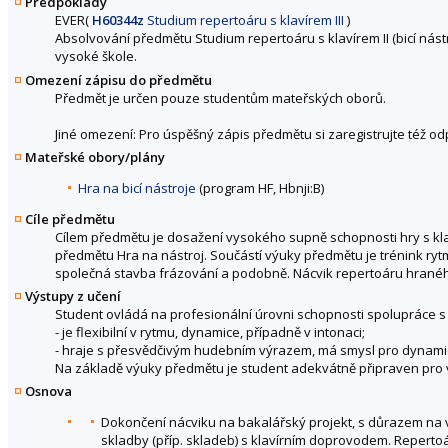
Předpoklady
EVER(
H60344z
Studium repertoáru s klavírem III
)
Absolvování předmětu Studium repertoáru s klavírem II (bicí nás
vysoké škole.
Omezení zápisu do předmětu
Předmět je určen pouze studentům mateřských oborů.
Jiné omezení: Pro úspěšný zápis předmětu si zaregistrujte též o
Mateřské obory/plány
Hra na bicí nástroje
(program HF, Hbnji:B)
Cíle předmětu
Cílem předmětu je dosažení vysokého supně schopnosti hry s kl
předmětu Hra na nástroj. Součástí výuky předmětu je trénink rytm
společná stavba frázování a podobně. Nácvik repertoáru hranéh
Výstupy z učení
Student ovládá na profesionální úrovni schopnosti spolupráce s
- je flexibilní v rytmu, dynamice, případně v intonaci;
- hraje s přesvědčivým hudebním výrazem, má smysl pro dynamic
Na základě výuky předmětu je student adekvátně připraven pro
Osnova
Dokončení nácviku na bakalářský projekt, s důrazem na v
skladby (příp. skladeb) s klavírním doprovodem. Reperto