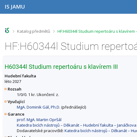
P
P
P
P
IS JAMU
ř
ř
ř
ř
e
e
e
e
s
s
s
s
k
k
k
k
o
o
o
o
>
>
Katalog předmětů
HF:H60344l Studium repertoáru s klavírem 
č
č
č
č
i
i
i
i
t
t
t
t
n
n
n
n
a
a
a
a
h
h
o
p
H60344l Studium repertoáru s klavírem III
o
l
b
a
r
a
s
t
Hudební fakulta
n
v
a
i
léto 2027
í
i
h
č
Rozsah
l
č
k
1/0/0. 1 kr. Ukončení: z.
i
k
u
Vyučující
š
u
MgA. Dominik Gál, Ph.D.
(přednášející)
t
u
Garance
prof. MgA. Martin Opršál
Katedra bicích nástrojů – Děkanát – Hudební fakulta – Janáčko
Dodavatelské pracoviště:
Katedra bicích nástrojů – Děkanát – H