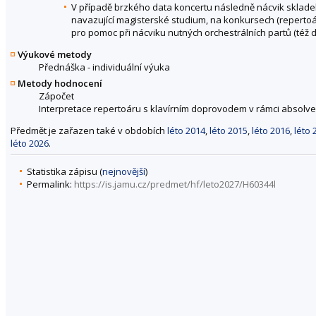
V případě brzkého data koncertu následně nácvik sklade
navazující magisterské studium, na konkursech (repertoá
pro pomoc při nácviku nutných orchestrálních partů (též d
Výukové metody
Přednáška - individuální výuka
Metody hodnocení
Zápočet
Interpretace repertoáru s klavírním doprovodem v rámci absolv
Předmět je zařazen také v obdobích
léto 2014
,
léto 2015
,
léto 2016
,
léto 
léto 2026
.
Statistika zápisu (
nejnovější
)
Permalink:
https://is.jamu.cz/predmet/hf/leto2027/H60344l