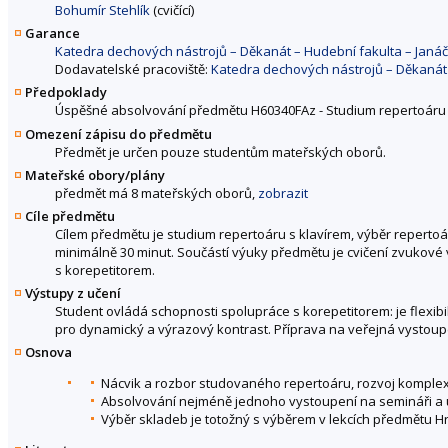
Bohumír Stehlík
(cvičící)
Garance
Katedra dechových nástrojů – Děkanát – Hudební fakulta – Jan
Dodavatelské pracoviště:
Katedra dechových nástrojů – Děkanát
Předpoklady
Úspěšné absolvování předmětu H60340FAz - Studium repertoáru s
Omezení zápisu do předmětu
Předmět je určen pouze studentům mateřských oborů.
Mateřské obory/plány
předmět má 8 mateřských oborů,
zobrazit
Cíle předmětu
Cílem předmětu je studium repertoáru s klavírem, výběr repertoá
minimálně 30 minut. Součástí výuky předmětu je cvičení zvukové 
s korepetitorem.
Výstupy z učení
Student ovládá schopnosti spolupráce s korepetitorem: je flexib
pro dynamický a výrazový kontrast. Příprava na veřejná vystoupe
Osnova
Nácvik a rozbor studovaného repertoáru, rozvoj komple
Absolvování nejméně jednoho vystoupení na semináři a u
Výběr skladeb je totožný s výběrem v lekcích předmětu Hr