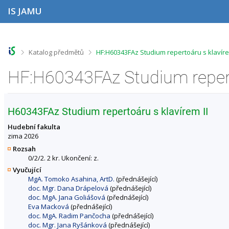
P
P
P
P
IS JAMU
ř
ř
ř
ř
e
e
e
e
s
s
s
s
k
k
k
k
o
o
o
o
>
>
Katalog předmětů
HF:H60343FAz Studium repertoáru s klavír
č
č
č
č
i
i
i
i
t
t
t
t
n
n
n
n
a
a
a
a
h
h
o
p
H60343FAz Studium repertoáru s klavírem II
o
l
b
a
r
a
s
t
Hudební fakulta
n
v
a
i
zima 2026
í
i
h
č
Rozsah
l
č
k
0/2/2. 2 kr. Ukončení: z.
i
k
u
Vyučující
š
u
MgA. Tomoko Asahina, ArtD.
(přednášející)
t
doc. Mgr. Dana Drápelová
(přednášející)
u
doc. MgA. Jana Goliášová
(přednášející)
Eva Macková
(přednášející)
doc. MgA. Radim Pančocha
(přednášející)
doc. Mgr. Jana Ryšánková
(přednášející)