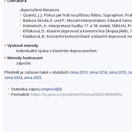
Literatura
doporučená literatura
Quantz, J. J.: Pokus jak hrát na příčnou flétnu. Supraphon, Pr
Badura Skoda, E. und P.: Mozart-Interpretation. Edward Vanc
Dolmetsch, A.: Interpretace hudby 17. a 18. století, SNKLHU, P
Křístková, D.: Klavírní doprovod a komorní hra Skripta JAMU, 1
Kalábová, B.: Koncertní komorní klavír a klavírní doprovod. Ha
Výukové metody
Individuální výuka s klavírním doprovazečem.
Metody hodnocení
zápočet
Předmět je zařazen také v obdobích
zima 2013
,
zima 2014
,
zima 2015
,
z
zima 2024
,
zima 2025
.
Statistika zápisu (
nejnovější
)
Permalink:
https://is.jamu.cz/predmet/hf/zima2026/H60343FAz