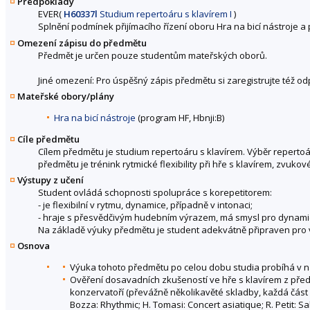
Předpoklady
EVER(
H60337l
Studium repertoáru s klavírem I
)
Splnění podmínek přijímacího řízení oboru Hra na bicí nástroje a 
Omezení zápisu do předmětu
Předmět je určen pouze studentům mateřských oborů.
Jiné omezení: Pro úspěšný zápis předmětu si zaregistrujte též o
Mateřské obory/plány
Hra na bicí nástroje
(program HF, Hbnji:B)
Cíle předmětu
Cílem předmětu je studium repertoáru s klavírem. Výběr repertoá
předmětu je trénink rytmické flexibility při hře s klavírem, zvu
Výstupy z učení
Student ovládá schopnosti spolupráce s korepetitorem:
- je flexibilní v rytmu, dynamice, případně v intonaci;
- hraje s přesvědčivým hudebním výrazem, má smysl pro dynamic
Na základě výuky předmětu je student adekvátně připraven pro 
Osnova
Výuka tohoto předmětu po celou dobu studia probíhá v náva
Ověření dosavadních zkušeností ve hře s klavírem z před
konzervatoří (převážně několikavěté skladby, každá část pro
Bozza: Rhythmic; H. Tomasi: Concert asiatique; R. Petit: S