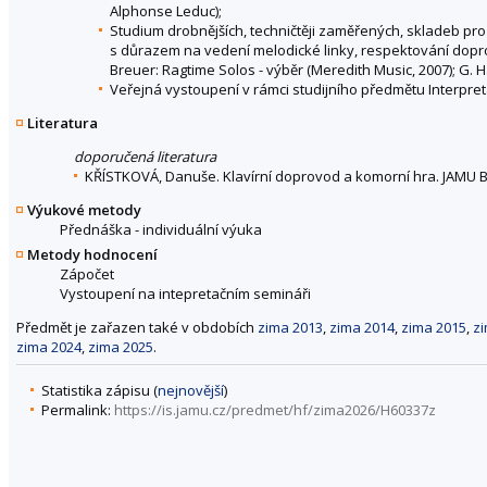
Alphonse Leduc);
Studium drobnějších, techničtěji zaměřených, skladeb pro
s důrazem na vedení melodické linky, respektování doprov
Breuer: Ragtime Solos - výběr (Meredith Music, 2007); G. 
Veřejná vystoupení v rámci studijního předmětu Interpret
Literatura
doporučená literatura
KŘÍSTKOVÁ, Danuše. Klavírní doprovod a komorní hra. JAMU B
Výukové metody
Přednáška - individuální výuka
Metody hodnocení
Zápočet
Vystoupení na intepretačním semináři
Předmět je zařazen také v obdobích
zima 2013
,
zima 2014
,
zima 2015
,
z
zima 2024
,
zima 2025
.
Statistika zápisu (
nejnovější
)
Permalink:
https://is.jamu.cz/predmet/hf/zima2026/H60337z