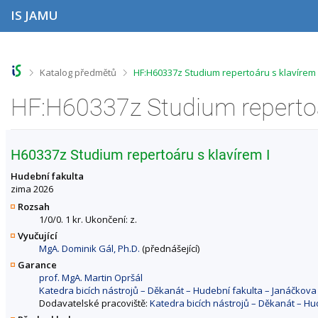
P
P
P
P
IS JAMU
ř
ř
ř
ř
e
e
e
e
s
s
s
s
k
k
k
k
o
o
o
o
>
>
Katalog předmětů
HF:H60337z Studium repertoáru s klavírem
č
č
č
č
i
i
i
i
t
t
t
t
n
n
n
n
a
a
a
a
h
h
o
p
H60337z Studium repertoáru s klavírem I
o
l
b
a
r
a
s
t
Hudební fakulta
n
v
a
i
zima 2026
í
i
h
č
Rozsah
l
č
k
1/0/0. 1 kr. Ukončení: z.
i
k
u
Vyučující
š
u
MgA. Dominik Gál, Ph.D.
(přednášející)
t
u
Garance
prof. MgA. Martin Opršál
Katedra bicích nástrojů – Děkanát – Hudební fakulta – Janáčko
Dodavatelské pracoviště:
Katedra bicích nástrojů – Děkanát – H