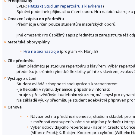
Předpoklady
EVER(
H60337z
Studium repertoáru s klavírem I
)
Splnění podmínek přijímacího řízení oboru Hra na bicí nástroje a 
Omezení zápisu do předmětu
Předmět je určen pouze studentům mateřských oborů.
Jiné omezení: Pro úspěšný zápis předmětu si zaregistrujte též o
Mateřské obory/plány
Hra na bicí nástroje
(program HF, Hbnji:B)
Cíle předmětu
Cílem předmětu je studium repertoáru s klavírem. Výběr repertoá
předmětu je trénink rytmické flexibility při hře s klavírem, zvu
Výstupy z učení
Student ovládá schopnosti spolupráce s korepetitorem:
- je flexibilní v rytmu, dynamice, případně v intonaci;
- hraje s přesvědčivým hudebním výrazem, má smysl pro dynamic
Na základě výuky předmětu je student adekvátně připraven pro v
Osnova
Návaznost na předchozí semestr, studium skladeb pro melo
s možností vystoupení v rámci studijního předmětu Interp
Výběr odpovídajícího repertoáru - např. P. Creston: Concer
(Alfonce Prod.); K. Roikjer: Koncert pro xylofon (Wilhelm H