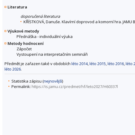
Literatura
doporučená literatura
KŘÍSTKOVÁ, Danuše. Klavírní doprovod a komorní hra. JAMU B
Výukové metody
Přednáška - individuální výuka
Metody hodnocení
Zápočet
Vystoupení na interpretačním semináři
Předmět je zařazen také v obdobích
léto 2014
,
léto 2015
,
léto 2016
,
léto 
léto 2026
.
Statistika zápisu (
nejnovější
)
Permalink:
https://is.jamu.cz/predmet/hf/leto2027/H60337l