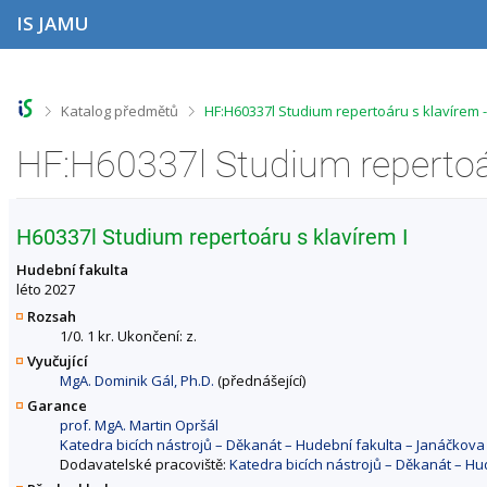
P
P
P
P
IS JAMU
ř
ř
ř
ř
e
e
e
e
s
s
s
s
k
k
k
k
o
o
o
o
>
>
Katalog předmětů
HF:H60337l Studium repertoáru s klavírem 
č
č
č
č
i
i
i
i
t
t
t
t
n
n
n
n
a
a
a
a
h
h
o
p
H60337l Studium repertoáru s klavírem I
o
l
b
a
r
a
s
t
Hudební fakulta
n
v
a
i
léto 2027
í
i
h
č
Rozsah
l
č
k
1/0. 1 kr. Ukončení: z.
i
k
u
Vyučující
š
u
MgA. Dominik Gál, Ph.D.
(přednášející)
t
u
Garance
prof. MgA. Martin Opršál
Katedra bicích nástrojů – Děkanát – Hudební fakulta – Janáčko
Dodavatelské pracoviště:
Katedra bicích nástrojů – Děkanát – H