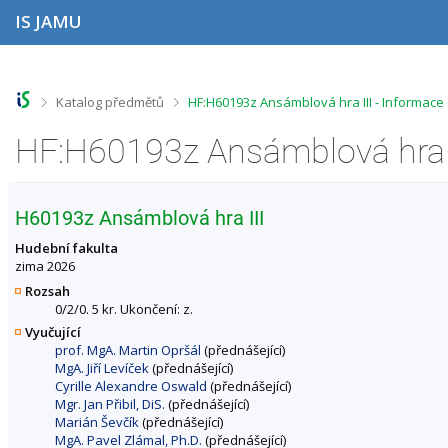
P
P
P
P
IS JAMU
ř
ř
ř
ř
e
e
e
e
s
s
s
s
k
k
k
k
o
o
o
o
>
>
Katalog předmětů
HF:H60193z Ansámblová hra III - Informace
č
č
č
č
i
i
i
i
HF:H60193z Ansámblová hra I
t
t
t
t
n
n
n
n
a
a
a
a
h
h
o
p
H60193z Ansámblová hra III
o
l
b
a
r
a
s
t
Hudební fakulta
n
v
a
i
zima 2026
í
i
h
č
Rozsah
l
č
k
0/2/0. 5 kr. Ukončení: z.
i
k
u
Vyučující
š
u
prof. MgA. Martin Opršál
(přednášející)
t
MgA. Jiří Levíček
(přednášející)
u
Cyrille Alexandre Oswald
(přednášející)
Mgr. Jan Přibil, DiS.
(přednášející)
Marián Ševčík
(přednášející)
MgA. Pavel Zlámal, Ph.D.
(přednášející)