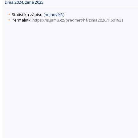
zima 2024
,
zima 2025
.
Statistika zápisu (
nejnovější
)
Permalink:
https://is.jamu.cz/predmet/hf/zima2026/H60193z