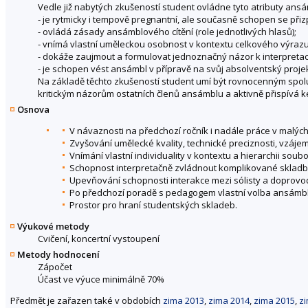
Vedle již nabytých zkušeností student ovládne tyto atributy ans
- je rytmicky i tempově pregnantní, ale současně schopen se přiz
- ovládá zásady ansámblového cítění (role jednotlivých hlasů);
- vnímá vlastní uměleckou osobnost v kontextu celkového výrazu
- dokáže zaujmout a formulovat jednoznačný názor k interpretaci
- je schopen vést ansámbl v přípravě na svůj absolventský projek
Na základě těchto zkušeností student umí být rovnocenným spolu
kritickým názorům ostatních členů ansámblu a aktivně přispívá
Osnova
V návaznosti na předchozí ročník i nadále práce v malýc
Zvyšování umělecké kvality, technické preciznosti, vzáj
Vnímání vlastní individuality v kontextu a hierarchii soubo
Schopnost interpretačně zvládnout komplikované skladb
Upevňování schopnosti interakce mezi sólisty a doprovod
Po předchozí poradě s pedagogem vlastní volba ansámbl
Prostor pro hraní studentských skladeb.
Výukové metody
Cvičení, koncertní vystoupení
Metody hodnocení
Zápočet
Účast ve výuce minimálně 70%
Předmět je zařazen také v obdobích
zima 2013
,
zima 2014
,
zima 2015
,
z