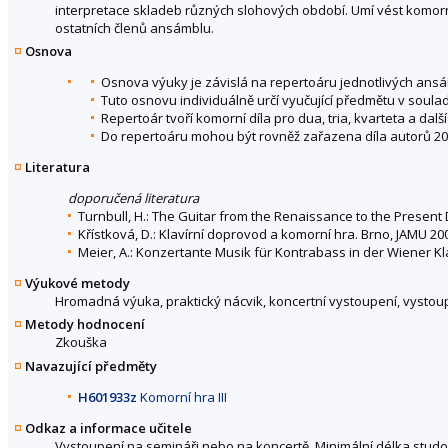
interpretace skladeb různých slohových období. Umí vést komor
ostatních členů ansámblu.
Osnova
Osnova výuky je závislá na repertoáru jednotlivých ans
Tuto osnovu individuálně určí vyučující předmětu v soul
Repertoár tvoří komorní díla pro dua, tria, kvarteta a dal
Do repertoáru mohou být rovněž zařazena díla autorů 20. a
Literatura
doporučená literatura
Turnbull, H.: The Guitar from the Renaissance to the Present
Křístková, D.: Klavírní doprovod a komorní hra. Brno, JAMU 20
Meier, A.: Konzertante Musik für Kontrabass in der Wiener K
Výukové metody
Hromadná výuka, praktický nácvik, koncertní vystoupení, vystou
Metody hodnocení
Zkouška
Navazující předměty
H601933z
Komorní hra III
Odkaz a informace učitele
Vystoupení na semináři nebo na koncertě. Minimální délka studo