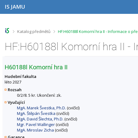
P
P
P
P
IS JAMU
ř
ř
ř
ř
e
e
e
e
s
s
s
s
k
k
k
k
o
o
o
o
>
>
Katalog předmětů
HF:H60188l Komorní hra II - Informace o př
č
č
č
č
i
i
i
i
HF:H60188l Komorní hra II -
t
t
t
t
n
n
n
n
a
a
a
a
h
h
o
p
H60188l Komorní hra II
o
l
b
a
r
a
s
t
Hudební fakulta
n
v
a
i
léto 2027
í
i
h
č
Rozsah
l
č
k
0/2/8. 5 kr. Ukončení: zk.
i
k
u
Vyučující
š
u
MgA. Marek Švestka, Ph.D.
(cvičící)
t
MgA. Štěpán Švestka
(cvičící)
u
MgA. David Šlechta, Ph.D.
(cvičící)
Mgr. Pavel Wallinger
(cvičící)
MgA. Miroslav Zicha
(cvičící)
Garance