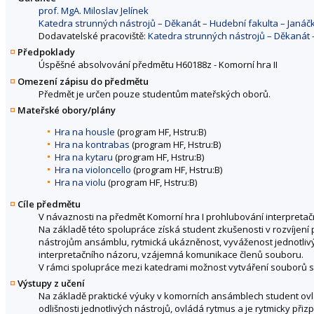
prof. MgA. Miloslav Jelínek
Katedra strunných nástrojů – Děkanát – Hudební fakulta – Jan
Dodavatelské pracoviště:
Katedra strunných nástrojů – Děkanát
Předpoklady
Úspěšné absolvování předmětu H60188z - Komorní hra II
Omezení zápisu do předmětu
Předmět je určen pouze studentům mateřských oborů.
Mateřské obory/plány
Hra na housle
(program HF, Hstru:B)
Hra na kontrabas
(program HF, Hstru:B)
Hra na kytaru
(program HF, Hstru:B)
Hra na violoncello
(program HF, Hstru:B)
Hra na violu
(program HF, Hstru:B)
Cíle předmětu
V návaznosti na předmět Komorní hra I prohlubování interpretačn
Na základě této spolupráce získá student zkušenosti v rozvíjení
nástrojům ansámblu, rytmická ukázněnost, vyváženost jednotlivý
interpretačního názoru, vzájemná komunikace členů souboru.
V rámci spolupráce mezi katedrami možnost vytváření souborů s 
Výstupy z učení
Na základě praktické výuky v komorních ansámblech student ovlád
odlišnosti jednotlivých nástrojů, ovládá rytmus a je rytmicky při