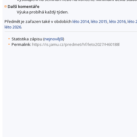
Další komentáře
Výuka probíhá každý týden.
Předmět je zařazen také v obdobích
léto 2014
,
léto 2015
,
léto 2016
,
léto 
léto 2026
.
Statistika zápisu (
nejnovější
)
Permalink:
https://is.jamu.cz/predmet/hf/leto2027/H60188l