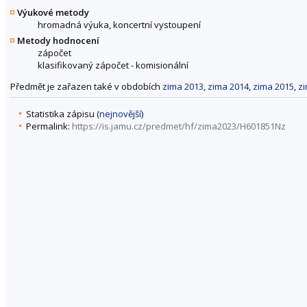
Výukové metody
hromadná výuka, koncertní vystoupení
Metody hodnocení
zápočet
klasifikovaný zápočet - komisionální
Předmět je zařazen také v obdobích
zima 2013
,
zima 2014
,
zima 2015
,
z
Statistika zápisu (
nejnovější
)
Permalink:
https://is.jamu.cz/predmet/hf/zima2023/H601851Nz