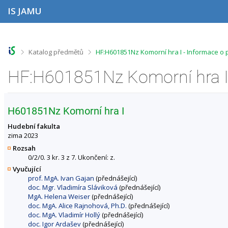
P
P
P
P
IS JAMU
ř
ř
ř
ř
e
e
e
e
s
s
s
s
k
k
k
k
o
o
o
o
>
>
Katalog předmětů
HF:H601851Nz Komorní hra I - Informace o
č
č
č
č
i
i
i
i
HF:H601851Nz Komorní hra I
t
t
t
t
n
n
n
n
a
a
a
a
h
h
o
p
H601851Nz Komorní hra I
o
l
b
a
r
a
s
t
Hudební fakulta
n
v
a
i
zima 2023
í
i
h
č
Rozsah
l
č
k
0/2/0. 3 kr. 3 z 7. Ukončení: z.
i
k
u
Vyučující
š
u
prof. MgA. Ivan Gajan
(přednášející)
t
doc. Mgr. Vladimíra Sláviková
(přednášející)
u
MgA. Helena Weiser
(přednášející)
doc. MgA. Alice Rajnohová, Ph.D.
(přednášející)
doc. MgA. Vladimír Hollý
(přednášející)
doc. Igor Ardašev
(přednášející)