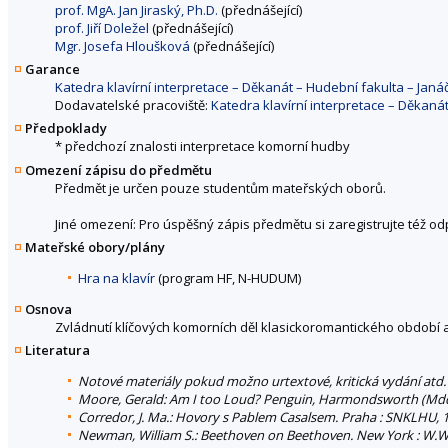
prof. MgA. Jan Jiraský, Ph.D.
(přednášející)
prof. Jiří Doležel
(přednášející)
Mgr. Josefa Hloušková
(přednášející)
Garance
Katedra klavírní interpretace – Děkanát – Hudební fakulta – Ja
Dodavatelské pracoviště:
Katedra klavírní interpretace – Děkan
Předpoklady
* předchozí znalosti interpretace komorní hudby
Omezení zápisu do předmětu
Předmět je určen pouze studentům mateřských oborů.
Jiné omezení: Pro úspěšný zápis předmětu si zaregistrujte též o
Mateřské obory/plány
Hra na klavír
(program HF, N-HUDUM)
Osnova
Zvládnutí klíčových komorních děl klasickoromantického období a 
Literatura
Notové materiály pokud možno urtextové, kritická vydání atd.
Moore, Gerald: Am I too Loud? Penguin, Harmondsworth (Mdd
Corredor, J. Ma.: Hovory s Pablem Casalsem. Praha : SNKLHU, 
Newman, William S.: Beethoven on Beethoven. New York : W.W