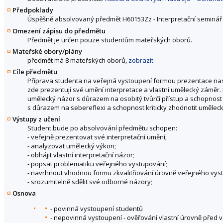
Předpoklady
Úspěšně absolvovaný předmět H60153Zz - Interpretační seminář 
Omezení zápisu do předmětu
Předmět je určen pouze studentům mateřských oborů.
Mateřské obory/plány
předmět má 8 mateřských oborů,
zobrazit
Cíle předmětu
Příprava studenta na veřejná vystoupení formou prezentace na
zde prezentují své umění interpretace a vlastní umělecký záměr
umělecký názor s důrazem na osobitý tvůrčí přístup a schopnost
s důrazem na sebereflexi a schopnost kriticky zhodnotit umělec
Výstupy z učení
Student bude po absolvování předmětu schopen:
- veřejně prezentovat své interpretační umění;
- analyzovat umělecký výkon;
- obhájit vlastní interpretační názor;
- popsat problematiku veřejného vystupování;
- navrhnout vhodnou formu zkvalitňování úrovně veřejného vys
- srozumitelně sdělit své odborné názory;
Osnova
- povinná vystoupení studentů
- nepovinná vystoupení - ověřování vlastní úrovně před