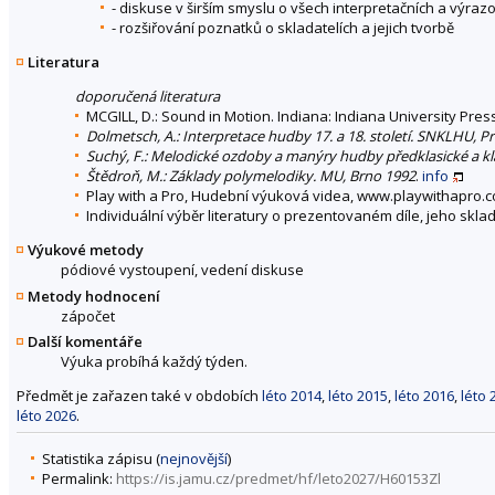
- diskuse v širším smyslu o všech interpretačních a výra
- rozšiřování poznatků o skladatelích a jejich tvorbě
Literatura
doporučená literatura
MCGILL, D.: Sound in Motion. Indiana: Indiana University Pres
Dolmetsch, A.: Interpretace hudby 17. a 18. století. SNKLHU, P
Suchý, F.: Melodické ozdoby a manýry hudby předklasické a kla
Štědroň, M.: Základy polymelodiky. MU, Brno 1992
.
info
Play with a Pro, Hudební výuková videa, www.playwithapro.
Individuální výběr literatury o prezentovaném díle, jeho skla
Výukové metody
pódiové vystoupení, vedení diskuse
Metody hodnocení
zápočet
Další komentáře
Výuka probíhá každý týden.
Předmět je zařazen také v obdobích
léto 2014
,
léto 2015
,
léto 2016
,
léto 
léto 2026
.
Statistika zápisu (
nejnovější
)
Permalink:
https://is.jamu.cz/predmet/hf/leto2027/H60153Zl