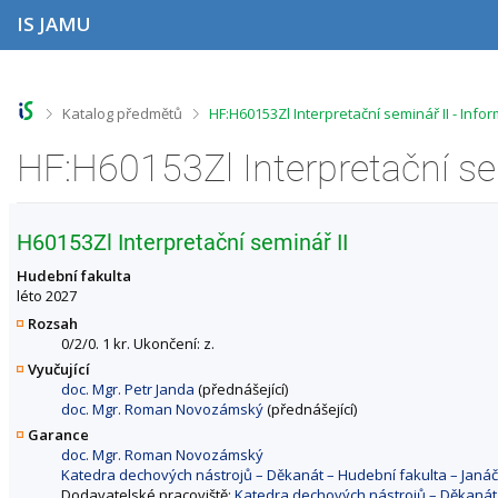
P
P
P
P
IS JAMU
ř
ř
ř
ř
e
e
e
e
s
s
s
s
k
k
k
k
o
o
o
o
>
>
Katalog předmětů
HF:H60153Zl Interpretační seminář II - Inf
č
č
č
č
i
i
i
i
HF:H60153Zl Interpretační se
t
t
t
t
n
n
n
n
a
a
a
a
h
h
o
p
H60153Zl Interpretační seminář II
o
l
b
a
r
a
s
t
Hudební fakulta
n
v
a
i
léto 2027
í
i
h
č
Rozsah
l
č
k
0/2/0. 1 kr. Ukončení: z.
i
k
u
Vyučující
š
u
doc. Mgr. Petr Janda
(přednášející)
t
doc. Mgr. Roman Novozámský
(přednášející)
u
Garance
doc. Mgr. Roman Novozámský
Katedra dechových nástrojů – Děkanát – Hudební fakulta – Jan
Dodavatelské pracoviště:
Katedra dechových nástrojů – Děkanát