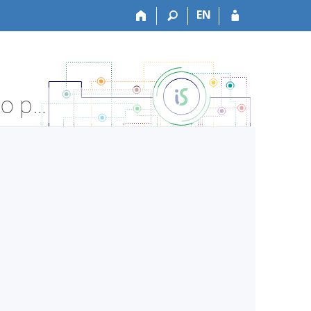
EN
HF:H60109AAz Hra na nástroj III - abs. proj - Informace o předmětu