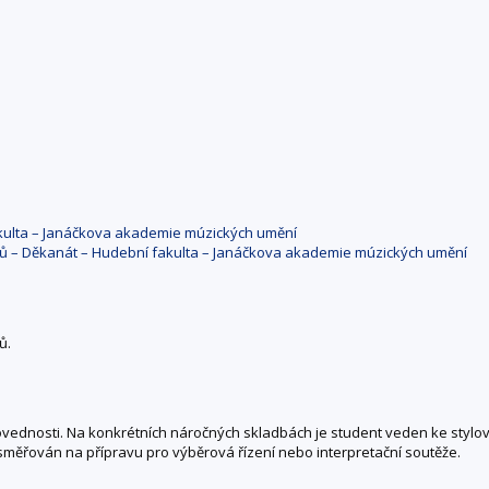
kulta – Janáčkova akademie múzických umění
ů – Děkanát – Hudební fakulta – Janáčkova akademie múzických umění
ů.
dovednosti. Na konkrétních náročných skladbách je student veden ke stylo
směřován na přípravu pro výběrová řízení nebo interpretační soutěže.