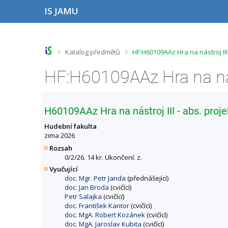
P
P
P
P
IS JAMU
ř
ř
ř
ř
e
e
e
e
s
s
s
s
k
k
k
k
o
o
o
o
>
>
Katalog předmětů
HF:H60109AAz Hra na nástroj III
č
č
č
č
i
i
i
i
t
t
t
t
n
n
n
n
a
a
a
a
h
h
o
p
H60109AAz Hra na nástroj III - abs. proje
o
l
b
a
r
a
s
t
Hudební fakulta
n
v
a
i
zima 2026
í
i
h
č
Rozsah
l
č
k
0/2/26. 14 kr. Ukončení: z.
i
k
u
Vyučující
š
u
doc. Mgr. Petr Janda
(přednášející)
t
doc. Jan Broda
(cvičící)
u
Petr Salajka
(cvičící)
doc. František Kantor
(cvičící)
doc. MgA. Robert Kozánek
(cvičící)
doc. MgA. Jaroslav Kubita
(cvičící)