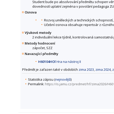
Student bude po absolvování předmětu schopen věno
dovedností uplatní zejména v povolání pedagoga ZU
Osnova
Rozvoj uměleckých a technických schopností,
Učební osnova obsahuje repertoár z různéh
Výukové metody
2 individuální lekce týdně, kontrolovaná samostatná
Metody hodnocení
zápočet, SZZ
Navazující předměty
H60104HOl
Hra na nástroj II
Předmět je zařazen také v obdobích
zima 2023
,
zima 2024
,
z
Statistika zápisu (
nejnovější
)
Permalink:
https://is.jamu.cz/predmet/hf/zima2026/H6