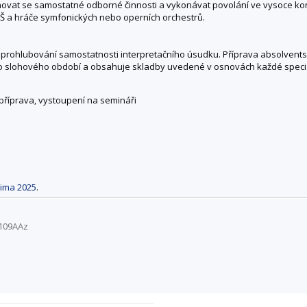
vat se samostatné odborné činnosti a vykonávat povolání ve vysoce kon
Š a hráče symfonických nebo operních orchestrů.
 prohlubování samostatnosti interpretačního úsudku. Příprava absolvents
o slohového období a obsahuje skladby uvedené v osnovách každé specia
 příprava, vystoupení na semináři
ima 2025
.
0109AAz