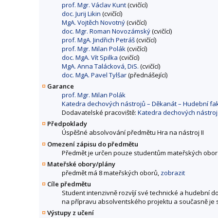
prof. Mgr. Václav Kunt
(cvičící)
doc. Jurij Likin
(cvičící)
MgA. Vojtěch Novotný
(cvičící)
doc. Mgr. Roman Novozámský
(cvičící)
prof. MgA. Jindřich Petráš
(cvičící)
prof. Mgr. Milan Polák
(cvičící)
doc. MgA. Vít Spilka
(cvičící)
MgA. Anna Talácková, DiS.
(cvičící)
doc. MgA. Pavel Tylšar
(přednášející)
Garance
prof. Mgr. Milan Polák
Katedra dechových nástrojů – Děkanát – Hudební fa
Dodavatelské pracoviště:
Katedra dechových nástroj
Předpoklady
Úspěšné absolvování předmětu Hra na nástroj II
Omezení zápisu do předmětu
Předmět je určen pouze studentům mateřských obor
Mateřské obory/plány
předmět má 8 mateřských oborů,
zobrazit
Cíle předmětu
Student intenzivně rozvíjí své technické a hudební 
na přípravu absolventského projektu a současně je 
Výstupy z učení