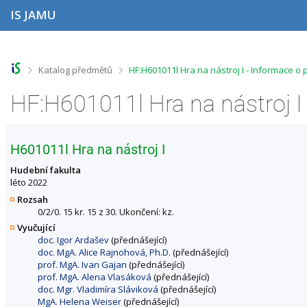
P
P
P
P
IS JAMU
ř
ř
ř
ř
e
e
e
e
s
s
s
s
k
k
k
k
o
o
o
o
>
>
Katalog předmětů
HF:H601011l Hra na nástroj I - Informace o
č
č
č
č
i
i
i
i
HF:H601011l Hra na nástroj I
t
t
t
t
n
n
n
n
a
a
a
a
h
h
o
p
H601011l Hra na nástroj I
o
l
b
a
r
a
s
t
Hudební fakulta
n
v
a
i
léto 2022
í
i
h
č
Rozsah
l
č
k
0/2/0. 15 kr. 15 z 30. Ukončení: kz.
i
k
u
Vyučující
š
u
doc. Igor Ardašev
(přednášející)
t
doc. MgA. Alice Rajnohová, Ph.D.
(přednášející)
u
prof. MgA. Ivan Gajan
(přednášející)
prof. MgA. Alena Vlasáková
(přednášející)
doc. Mgr. Vladimíra Sláviková
(přednášející)
MgA. Helena Weiser
(přednášející)