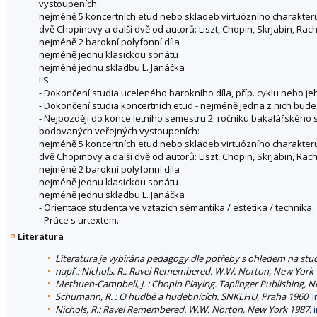
vystoupeních:
nejméně 5 koncertních etud nebo skladeb virtuózního charakteru,
dvě Chopinovy a další dvě od autorů: Liszt, Chopin, Skrjabin, R
nejméně 2 barokní polyfonní díla
nejméně jednu klasickou sonátu
nejméně jednu skladbu L. Janáčka
LS
- Dokončení studia uceleného barokního díla, příp. cyklu nebo jeho
- Dokončení studia koncertních etud - nejméně jedna z nich bude 
- Nejpozději do konce letního semestru 2. ročníku bakalářského
bodovaných veřejných vystoupeních:
nejméně 5 koncertních etud nebo skladeb virtuózního charakteru,
dvě Chopinovy a další dvě od autorů: Liszt, Chopin, Skrjabin, R
nejméně 2 barokní polyfonní díla
nejméně jednu klasickou sonátu
nejméně jednu skladbu L. Janáčka
- Orientace studenta ve vztazích sémantika / estetika / technika.
- Práce s urtextem.
Literatura
Literatura je vybírána pedagogy dle potřeby s ohledem na stud
např.: Nichols, R.: Ravel Remembered. W.W. Norton, New York 
Methuen-Campbell, J. : Chopin Playing. Taplinger Publishing, 
Schumann, R. : O hudbě a hudebnících. SNKLHU, Praha 1960
.
i
Nichols, R.: Ravel Remembered. W.W. Norton, New York 1987.