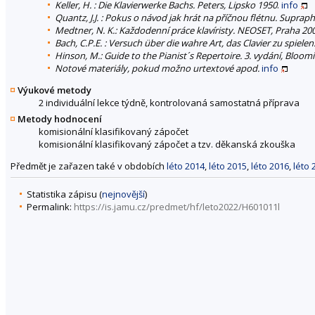
Keller, H. : Die Klavierwerke Bachs. Peters, Lipsko 1950
.
info
Quantz, J.J. : Pokus o návod jak hrát na příčnou flétnu. Suprap
Medtner, N. K.: Každodenní práce klavíristy. NEOSET, Praha 20
Bach, C.P.E. : Versuch über die wahre Art, das Clavier zu spiele
Hinson, M.: Guide to the Pianist´s Repertoire. 3. vydání, Bloo
Notové materiály, pokud možno urtextové apod.
info
Výukové metody
2 individuální lekce týdně, kontrolovaná samostatná příprava
Metody hodnocení
komisionální klasifikovaný zápočet
komisionální klasifikovaný zápočet a tzv. děkanská zkouška
Předmět je zařazen také v obdobích
léto 2014
,
léto 2015
,
léto 2016
,
léto 
Statistika zápisu (
nejnovější
)
Permalink:
https://is.jamu.cz/predmet/hf/leto2022/H601011l