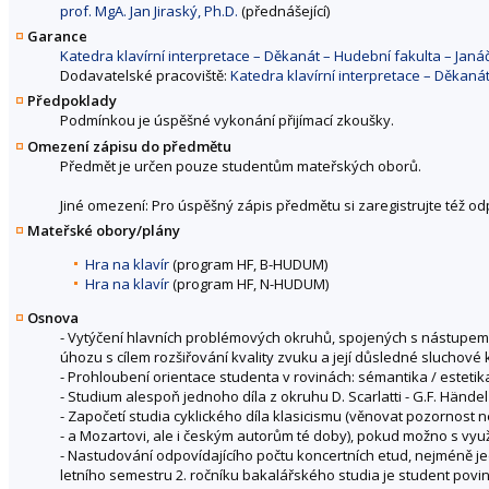
prof. MgA. Jan Jiraský, Ph.D.
(přednášející)
Garance
Katedra klavírní interpretace – Děkanát – Hudební fakulta – Ja
Dodavatelské pracoviště:
Katedra klavírní interpretace – Děkan
Předpoklady
Podmínkou je úspěšné vykonání přijímací zkoušky.
Omezení zápisu do předmětu
Předmět je určen pouze studentům mateřských oborů.
Jiné omezení: Pro úspěšný zápis předmětu si zaregistrujte též o
Mateřské obory/plány
Hra na klavír
(program HF, B-HUDUM)
Hra na klavír
(program HF, N-HUDUM)
Osnova
- Vytýčení hlavních problémových okruhů, spojených s nástupem 
úhozu s cílem rozšiřování kvality zvuku a její důsledné sluchové 
- Prohloubení orientace studenta v rovinách: sémantika / estetika
- Studium alespoň jednoho díla z okruhu D. Scarlatti - G.F. Händel
- Započetí studia cyklického díla klasicismu (věnovat pozornost
- a Mozartovi, ale i českým autorům té doby), pokud možno s využ
- Nastudování odpovídajícího počtu koncertních etud, nejméně je
letního semestru 2. ročníku bakalářského studia je student po