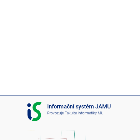
I
Informační systém JAMU
S
Provozuje
Fakulta informatiky MU
J
A
M
U