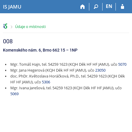
P
P
P
P
EN
IS JAMU
ř
ř
ř
ř
e
e
e
e
s
s
s
s
>
Údaje o místnosti
k
k
k
k
o
o
o
o
č
č
č
č
008
i
i
i
i
Komenského nám. 6, Brno 662 15
–
1NP
t
t
t
t
n
n
n
n
Mgr. Tomáš Hajn, tel. 54259 1623 (KCJH Děk HF HF JAMU), učo
5070
a
a
a
a
Mgr. Jana Hegerová (KCJH Děk HF HF JAMU), učo
23050
h
h
o
p
doc. PhDr. Květoslava Horáčková, Ph.D., tel. 54259 1623 (KCJH Děk
o
l
b
a
HF HF JAMU), učo
5306
r
a
s
t
Mgr. Ivana Jarešová, tel. 54259 1623 (KCJH Děk HF HF JAMU), učo
n
v
a
i
5069
í
i
h
č
l
č
k
i
k
u
š
u
t
u