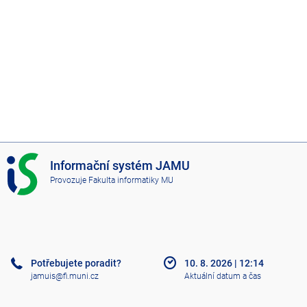
I
Informační systém JAMU
S
Provozuje
Fakulta informatiky MU
J
A
M
U
Potřebujete poradit?
10. 8. 2026
|
12:14
jamuis@fi.muni.cz
Aktuální datum a čas