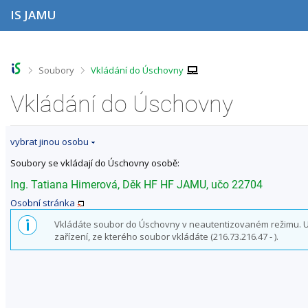
P
P
P
P
IS JAMU
ř
ř
ř
ř
e
e
e
e
s
s
s
s
k
k
k
k
o
o
o
o
>
>
Soubory
Vkládání do Úschovny
č
č
č
č
i
i
i
i
Vkládání do Úschovny
t
t
t
t
n
n
n
n
a
a
a
a
vybrat jinou osobu
h
h
o
p
o
l
b
a
Soubory se vkládají do Úschovny osobě:
r
a
s
t
n
v
a
i
Ing. Tatiana Himerová, Děk HF HF JAMU, učo 22704
í
i
h
č
Osobní stránka
l
č
k
i
k
u
Vkládáte soubor do Úschovny v neautentizovaném režimu. Uži
š
u
zařízení, ze kterého soubor vkládáte (216.73.216.47 - ).
t
u