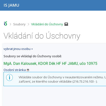
P
P
P
P
IS JAMU
ř
ř
ř
ř
e
e
e
e
s
s
s
s
k
k
k
k
o
o
o
o
>
>
Soubory
Vkládání do Úschovny
č
č
č
č
i
i
i
i
Vkládání do Úschovny
t
t
t
t
n
n
n
n
a
a
a
a
vybrat jinou osobu
h
h
o
p
o
l
b
a
Soubory se vkládají do Úschovny osobě:
r
a
s
t
n
v
a
i
MgA. Dan Kalousek, KDOR Děk HF HF JAMU, učo 10975
í
i
h
č
Osobní stránka
l
č
k
i
k
u
Vkládáte soubor do Úschovny v neautentizovaném režimu. Už
š
u
zařízení, ze kterého soubor vkládáte (216.73.216.103 - ).
t
u