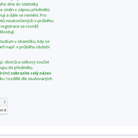
ho dne do statistiky
ce změn v zápisu předmětů.
ují a dále se nemění. Pro
dentů neukončených v průběhu
 registrace se rovněž
ikvidují.
í studium v okamžiku, kdy se
teří např. v průběhu období
íp. oborů) a celkový součet
vstupu do předmětu.
áním!)
zobrazíte celý název
aku 'rozdělit dle studovaných
n II