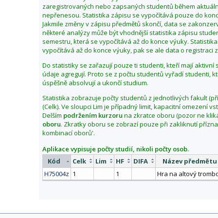
zaregistrovaných nebo zapsaných studentů během aktuální
í
nepřenesou. Statistika zápisu se vypočítává pouze do kon
z
Jakmile změny v zápisu předmětů skončí, data se zakonzerv
i
některé analýzy může být vhodnější statistika zápisu stu
semestru, která se vypočítává až do konce výuky. Statistika
m
vypočítává až do konce výuky, pak se ale data o registraci zl
a
2
Do statistiky se zařazují pouze ti studenti, kteří mají aktivn
0
údaje agregují. Proto se z počtu studentů vyřadí studenti, k
úspěšně absolvují a ukončí studium.
2
1
Statistika zobrazuje počty studentů z jednotlivých fakult (př
(Celk). Ve sloupci Lim je případný limit, kapacitní omezení 
Delším
podržením kurzoru
na zkratce oboru (pozor ne klik
oboru
. Zkratky oboru se zobrazí pouze při zakliknutí přízn
kombinací oborů'.
Aplikace vypisuje počty studií, nikoli počty osob.
Kód
Celk
Lim
HF
DIFA
Název předmětu
H75004z
1
1
Hra na altový trombo