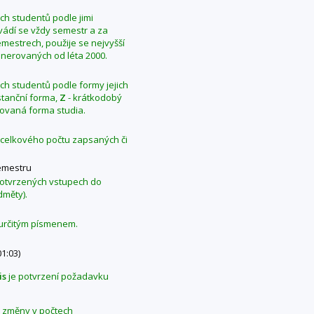
ých studentů podle jimi
Uvádí se vždy semestr a za
mestrech, použije se nejvyšší
generovaných od léta 2000.
ých studentů podle formy jejich
stanční forma,
Z
- krátkodobý
ovaná forma studia.
z celkového počtu zapsaných či
emestru
 potvrzených vstupech do
dměty).
 určitým písmenem.
01:03)
is
je potvrzení požadavku
se změny v počtech