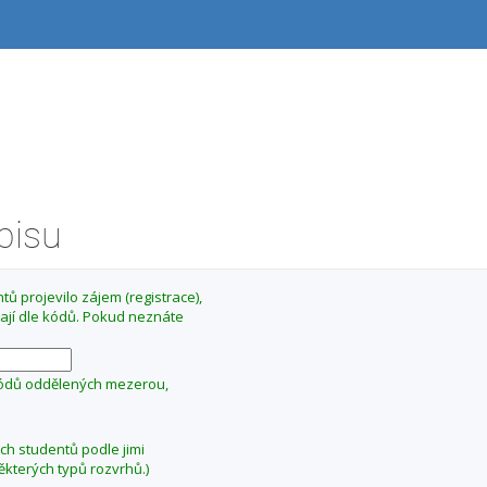
ápisu
ů projevilo zájem (registrace),
ají dle kódů. Pokud neznáte
kódů oddělených mezerou,
ých studentů podle jimi
ěkterých typů rozvrhů.)