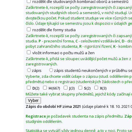
rozdělit dle studovaných kombinací oborů a semestrů
n
Zaškrtnete-li, rozepíší se počty zaregistrovaných či zapsan
í
studovaných studijních oborů a semestrů, v nichž studují. 
dvojtečkou počet. Pokud student studuje ve více různých se
f
číslo. Údaje týkající se semestru jsou k dispozici v údajích 
a
rozdělit dle formy studia
k
Zaškrtnete-li, rozepíší se počty zaregistrovaných či zapsan
u
studia.
P
- prezenční forma,
C
- celoživotní vzdělávání,
D
- di
l
pobyt zahraničního studenta,
R
- rigorózní řízení,
K
- kombin
t
vložit informaci o počtu mužů a žen
a
Zaškrtnete-li, přidá se sloupec uvádějící počet mužů a žen 
zaregistrovaných.
Z
zápis
zápis studentů neukončených v průběhu s
m
Vyberte, zda chcete vidět údaje o zápisu (stud. oddělením
ě
předmětu) nebo o registraci (studentských žádostech o pře
n
D
(2)
H
(667)
J
(3)
S
(2)
X
(3)
i
Můžete také vybrat skupiny předmětů, jejichž kódy začínají
t
o
Zápis do období HF:zima 2021
(údaje platné k 18. 10. 2021 
b
Registrace
je požadavek studenta na zápis předmětu.
Záp
d
studijním oddělením.
o
Statistika se vytváří vždy jednou denně, a to v noci. Proto 
b