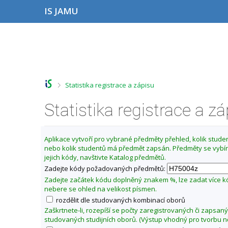
P
P
P
P
IS JAMU
ř
ř
ř
ř
e
e
e
e
s
s
s
s
Z
k
k
k
k
m
o
o
o
o
ě
č
č
č
č
i
i
i
i
n
t
t
t
t
i
>
Statistika registrace a zápisu
n
n
n
n
t
a
a
a
a
f
Statistika registrace a z
h
h
o
p
o
l
b
a
a
r
a
s
t
k
n
v
a
i
u
Aplikace vytvoří pro vybrané předměty přehled, kolik student
í
i
h
č
nebo kolik studentů má předmět zapsán. Předměty se vybír
l
l
č
k
jejich kódy, navštivte Katalog předmětů.
t
i
k
u
Zadejte kódy požadovaných předmětů:
š
u
u
t
Zadejte začátek kódu doplněný znakem %, lze zadat více 
H
u
nebere se ohled na velikost písmen.
u
rozdělit dle studovaných kombinací oborů
d
Zaškrtnete-li, rozepíší se počty zaregistrovaných či zapsan
e
studovaných studijních oborů. (Výstup vhodný pro tvorbu n
b