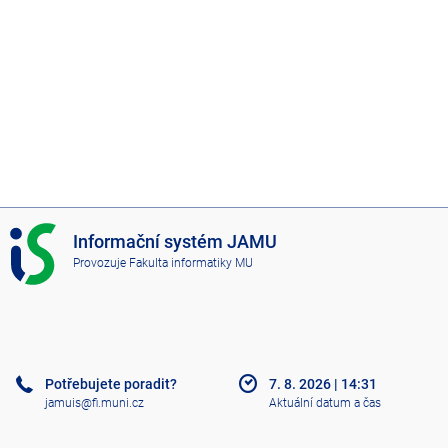
I
Informační systém JAMU
S
Provozuje
Fakulta informatiky MU
J
A
M
U
Potřebujete poradit?
7. 8. 2026
|
14:31
jamuis@fi.muni.cz
Aktuální datum a čas