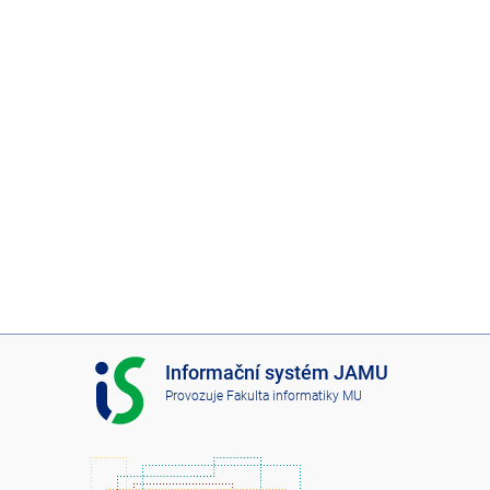
I
Informační systém JAMU
S
Provozuje
Fakulta informatiky MU
J
A
M
U