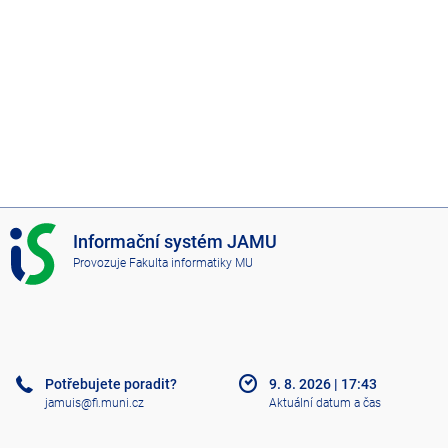
I
Informační systém JAMU
S
Provozuje
Fakulta informatiky MU
J
A
M
U
Potřebujete poradit?
9. 8. 2026
|
17:43
jamuis@fi.muni.cz
Aktuální datum a čas