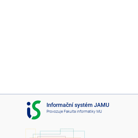
I
Informační systém JAMU
S
Provozuje
Fakulta informatiky MU
J
A
M
U