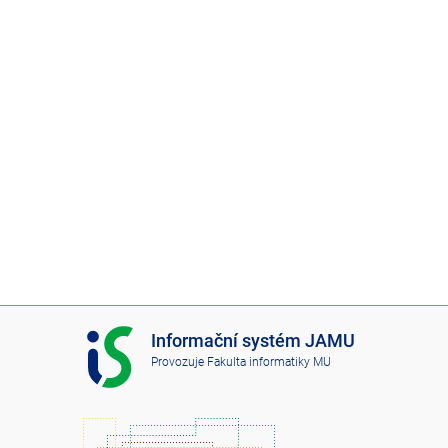
I
Informační systém JAMU
S
Provozuje
Fakulta informatiky MU
J
A
M
U