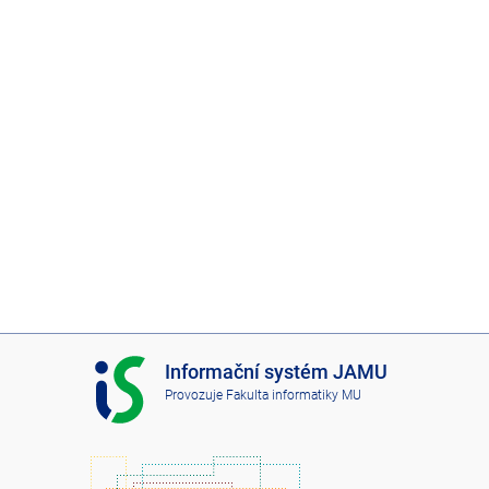
I
Informační systém JAMU
S
Provozuje
Fakulta informatiky MU
J
A
M
U