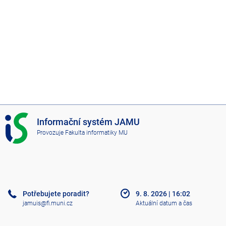
I
Informační systém JAMU
S
Provozuje
Fakulta informatiky MU
J
A
M
U
Potřebujete poradit?
9. 8. 2026
|
16:02
jamuis@fi.muni.cz
Aktuální datum a čas