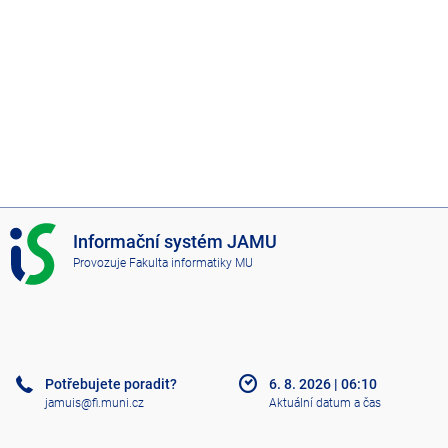
I
Informační systém JAMU
S
Provozuje
Fakulta informatiky MU
J
A
M
U
Potřebujete poradit?
6. 8. 2026
|
06:10
jamuis@fi.muni.cz
Aktuální datum a čas