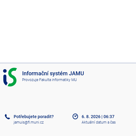
I
Informační systém JAMU
S
Provozuje
Fakulta informatiky MU
J
A
M
U
Potřebujete poradit?
6. 8. 2026
|
06:37
jamuis@fi.muni.cz
Aktuální datum a čas