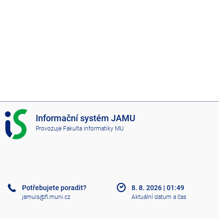
I
Informační systém JAMU
S
Provozuje
Fakulta informatiky MU
J
A
M
U
Potřebujete poradit?
8. 8. 2026
|
01:49
jamuis@fi.muni.cz
Aktuální datum a čas