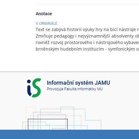
Anotace
V ORIGINÁLE
Text se zabývá historií výuky hry na bicí nástroje
Zmiňuje pedagogy i nejvýznamnější absolventy o
rovněž rozvoj prostorového i nástrojového vybaven
brněnským hudebním institucím - symfonickým o
I
Informační systém JAMU
S
Provozuje
Fakulta informatiky MU
J
A
M
U