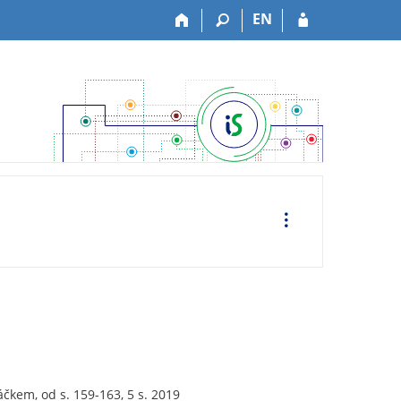
EN
O
p
e
r
a
c
e
áčkem, od s. 159-163, 5 s. 2019