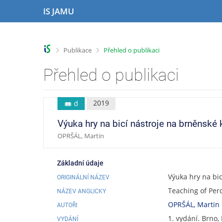
P
P
P
P
IS JAMU
ř
ř
ř
ř
e
e
e
e
s
s
s
s
k
k
k
k
>
>
Publikace
Přehled o publikaci
o
o
o
o
č
č
č
č
Přehled o publikaci
i
i
i
i
t
t
t
t
n
n
n
n
2019
d
a
a
a
a
h
h
o
p
Výuka hry na bicí nástroje na brněnské 
o
l
b
a
OPRŠÁL, Martin
r
a
s
t
n
v
a
i
í
i
h
č
Základní údaje
l
č
k
Výuka hry na bi
ORIGINÁLNÍ NÁZEV
i
k
u
Teaching of Per
š
u
NÁZEV ANGLICKY
t
OPRŠÁL, Martin
AUTOŘI
u
1. vydání. Brno,
VYDÁNÍ