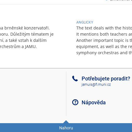
ANGLICKY
 na brněnské konzervatoři.
The text deals with the hist
boru. Důležitým tématem je
It mentions both teachers a
í, a také vztah k dalším
Another important topic is 
rchestrům a JAMU.
equipment, as well as the re
symphony orchestras and t
Potřebujete poradit?
jamuis@fi.muni.cz
Nápověda
Nahoru