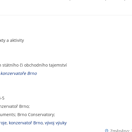
ty a aktivity
státního či obchodního tajemství
 konzervatoře Brno
8-5
onzervatoř Brno;
ruments; Brno Conservatory;
roje
,
konzervatoř Brno
,
vývoj výuky
Změněno: 2