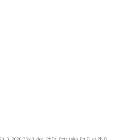
9. 3. 2020 23:40,
doc. PhDr. Petr Lyko, Ph.D. et Ph.D.