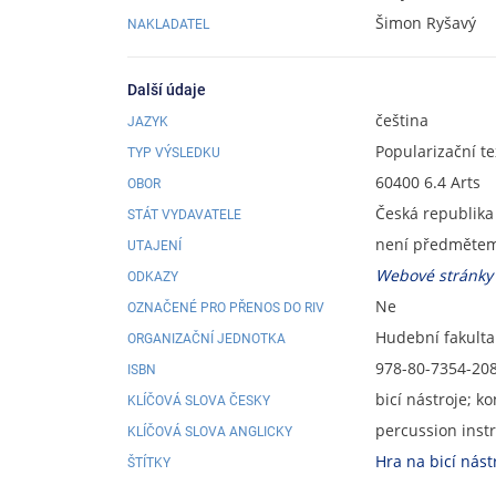
Šimon Ryšavý
NAKLADATEL
Další údaje
čeština
JAZYK
Popularizační tex
TYP VÝSLEDKU
60400 6.4 Arts
OBOR
Česká republika
STÁT VYDAVATELE
není předmětem 
UTAJENÍ
Webové stránky
ODKAZY
Ne
OZNAČENÉ PRO PŘENOS DO RIV
Hudební fakulta
ORGANIZAČNÍ JEDNOTKA
978-80-7354-20
ISBN
bicí nástroje; k
KLÍČOVÁ SLOVA ČESKY
percussion inst
KLÍČOVÁ SLOVA ANGLICKY
Hra na bicí nást
ŠTÍTKY