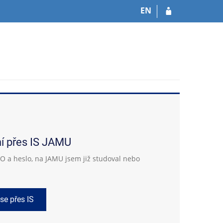
EN
ní přes IS JAMU
 a heslo, na JAMU jsem již studoval nebo
 se přes IS