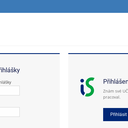
řihlášky
Přihláše
hlášky
Znám své UČO
pracoval.
Přihlásit